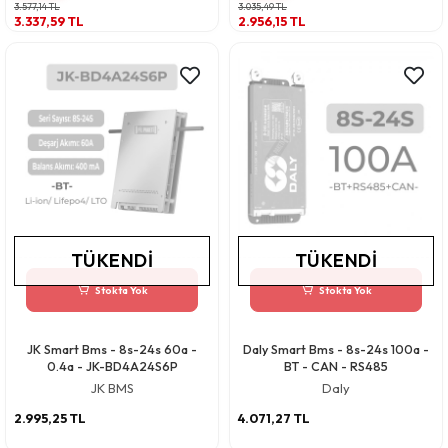
3.577,14 TL
3.035,49 TL
3.337,59 TL
2.956,15 TL
TÜKENDI
TÜKENDI
Stokta Yok
Stokta Yok
JK Smart Bms - 8s-24s 60a -
Daly Smart Bms - 8s-24s 100a -
0.4a - JK-BD4A24S6P
BT - CAN - RS485
JK BMS
Daly
2.995,25 TL
4.071,27 TL