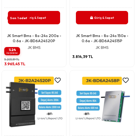
Giriş & Sepet
Giriş & Sepet
Son 1 adet
JK Smart Bms - 8s-24s 200a -
JK Smart Bms - 8s-24s 150a -
0.6a - JK-BD6A24S20P
0.6a - JK-BD6A24S15P
JK BMS
JK BMS
%24
INDIRIM
3.814,39 TL
5.203,59 TL
3.965,45 TL