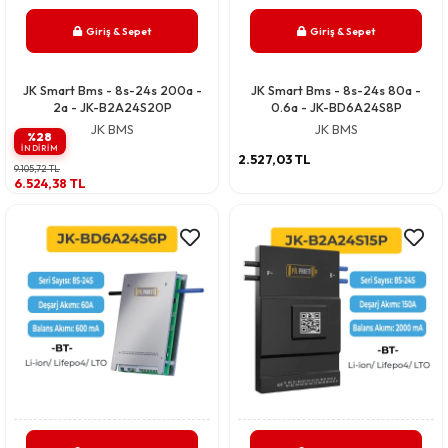
Giriş & Sepet
Giriş & Sepet
JK Smart Bms - 8s-24s 200a -
JK Smart Bms - 8s-24s 80a -
2a - JK-B2A24S20P
0.6a - JK-BD6A24S8P
JK BMS
JK BMS
%28
INDIRIM
2.527,03 TL
9.105,72 TL
6.524,38 TL