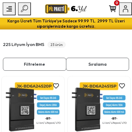
0
Kargo Ücreti Tüm Türkiye'ye Sadece 99.99 TL. 2999 TL Üzeri
siparişlerinizde kargo ücretsiz.
22S Lityum İyon BMS
23 ürün
Filtreleme
Sıralama