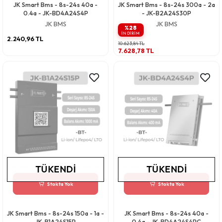
JK Smart Bms - 8s-24s 40a -
JK Smart Bms - 8s-24s 300a - 2a
0.4a - JK-BD4A24S4P
- JK-B2A24S30P
JK BMS
JK BMS
%28
INDIRIM
2.240,96 TL
10.623,84 TL
7.628,78 TL
TÜKENDI
TÜKENDI
Stokta Yok
Stokta Yok
JK Smart Bms - 8s-24s 150a - 1a -
JK Smart Bms - 8s-24s 40a -
JK-B1A24S15P
0.4a - JK-BD4A24S4PC