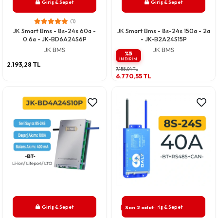
Giriş & Sepet
Giriş & Sepet
(1)
JK Smart Bms - 8s-24s 60a -
JK Smart Bms - 8s-24s 150a - 2a
0.6a - JK-BD6A24S6P
- JK-B2A24S15P
JK BMS
JK BMS
%5
INDIRIM
2.193,28 TL
7.155,04 TL
6.770,55 TL
Giriş & Sepet
Giriş & Sepet
Son 2 adet