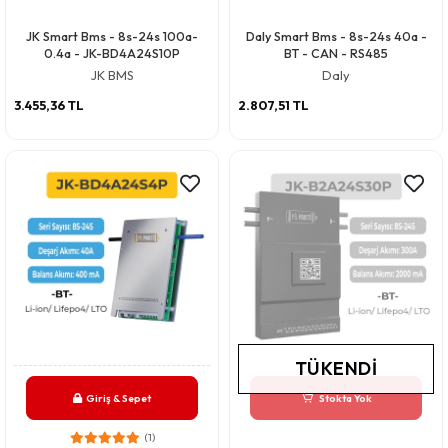
JK Smart Bms - 8s-24s 100a-
Daly Smart Bms - 8s-24s 40a -
0.4a - JK-BD4A24S10P
BT - CAN - RS485
JK BMS
Daly
3.455,36 TL
2.807,51 TL
TÜKENDI
Giriş & Sepet
Stokta Yok
(1)