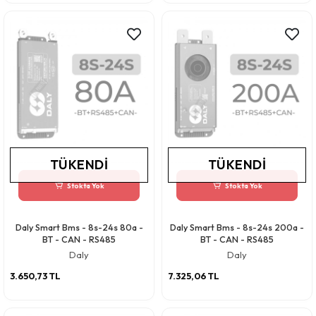
TÜKENDI
TÜKENDI
Stokta Yok
Stokta Yok
Daly Smart Bms - 8s-24s 80a -
Daly Smart Bms - 8s-24s 200a -
BT - CAN - RS485
BT - CAN - RS485
Daly
Daly
3.650,73 TL
7.325,06 TL