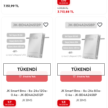
%10
INDIRIM
7.151,99 TL
4.119,54 TL
3.713,88 TL
TÜKENDI
TÜKENDI
Stokta Yok
Stokta Yok
JK Smart Bms - 8s-24s 120a-
JK Smart Bms - 8s-24s 80a-
0.4a - JK-BD4A24S12P
0.4a - JK-BD4A24S8P
JK BMS
JK BMS
%7
%3
INDIRIM
INDIRIM