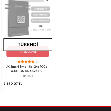
TÜKENDI
Stokta Yok
(1)
JK Smart Bms - 8s-24s 100a -
0.6a - JK-BD6A24S10P
JK BMS
2.670,07 TL