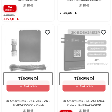
JK BMS
JK BMS
%6
INDIRIM
2.145,60 TL
5.519,81 TL
5.197,11 TL
TÜKENDI
TÜKENDI
Stokta Yok
Stokta Yok
JK Smart Bms - 7Ss-25s - 2A -
JK Smart Bms - 8s-24s 120a-
JK-B2A25SRP - Röleli
0.6a - JK-BD6A24S12P
JK BMS
JK BMS