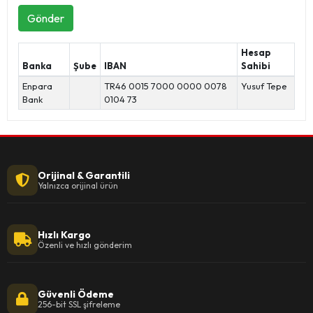
Gönder
Hesap
Banka
Şube
IBAN
Sahibi
Enpara
TR46 0015 7000 0000 0078
Yusuf Tepe
Bank
0104 73
Orijinal & Garantili
Yalnızca orijinal ürün
Hızlı Kargo
Özenli ve hızlı gönderim
Güvenli Ödeme
256-bit SSL şifreleme