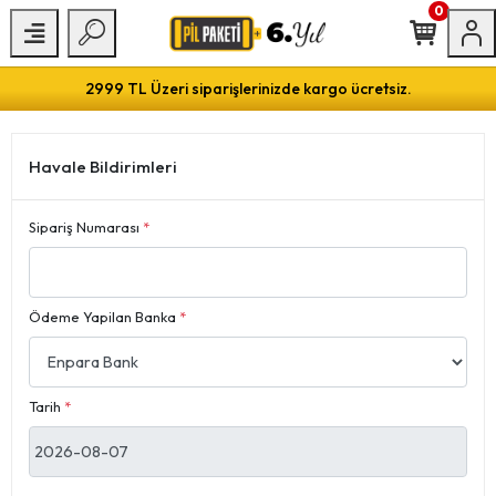
0
2999 TL Üzeri siparişlerinizde kargo ücretsiz.
Havale Bildirimleri
Sipariş Numarası
*
Ödeme Yapilan Banka
*
Tarih
*