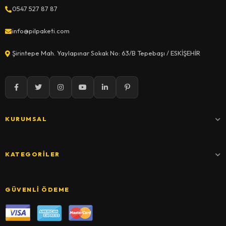
0547 527 87 87
info@pilpaketi.com
Şirintepe Mah. Yaylapınar Sokak No: 63/B Tepebaşı / ESKİŞEHİR
KURUMSAL
KATEGORILER
GÜVENLI ÖDEME