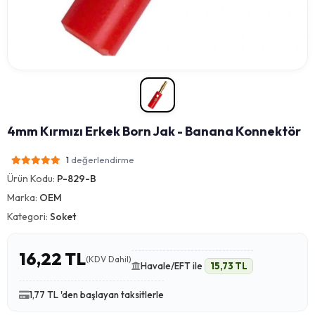
4mm Kırmızı Erkek Born Jak - Banana Konnektör
değerlendirme
1
Ürün Kodu:
P-829-B
Marka:
OEM
Kategori:
Soket
16,22 TL
(KDV Dahil)
Havale/EFT ile
15,73 TL
1,77 TL 'den başlayan taksitlerle