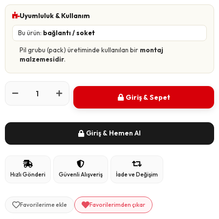
Uyumluluk & Kullanım
Bu ürün:
bağlantı / soket
Pil grubu (pack) üretiminde kullanılan bir
montaj
malzemesidir
.
Giriş & Sepet
Giriş & Hemen Al
Hızlı Gönderi
Güvenli Alışveriş
İade ve Değişim
Favorilerime ekle
Favorilerimden çıkar