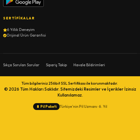
SERTIFIKALAR
6 Yıllık Deneyim
Orijinal Ürün Garantisi
Sıkça Sorulan Sorular
Sipariş Takip
Havale Bildirimleri
Tüm bilgileriniz 256bit SSL Sertifikası ile korunmaktadır.
© 2026
Tüm Hakları Saklıdır. Sitemizdeki Resimler ve İçerikler İzinsiz
Kullanılamaz.
Türkiye'nin Pil Uzmanı · 6. Yıl
🔋
Pil Paketi