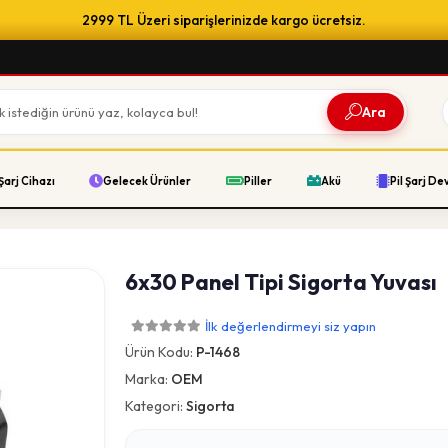
2999 TL Üzeri siparişlerinizde kargo ücretsiz.
Ara
Şarj Cihazı
Gelecek Ürünler
Piller
Akü
Pil Şarj De
6x30 Panel Tipi Sigorta Yuvası
İlk değerlendirmeyi siz yapın
Ürün Kodu:
P-1468
Marka:
OEM
Kategori:
Sigorta