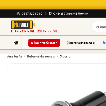
0547 527 87 87
Orijinal & Garantili Ürünler
TÜRKIYE'NIN PIL UZMANI · 6. YIL
%
İndirimli Ürünler
Batarya Malzemesi
Ana Sayfa
Batarya Malzemesi
Sigorta