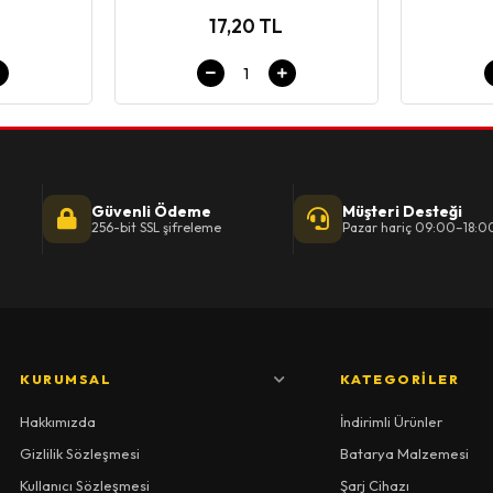
17,20 TL
Güvenli Ödeme
Müşteri Desteği
256-bit SSL şifreleme
Pazar hariç 09:00–18:0
KURUMSAL
KATEGORILER
Hakkımızda
İndirimli Ürünler
Gizlilik Sözleşmesi
Batarya Malzemesi
Kullanıcı Sözleşmesi
Şarj Cihazı