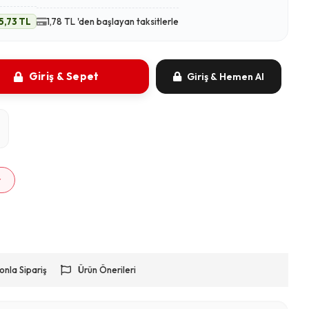
5,73 TL
1,78 TL 'den başlayan taksitlerle
Giriş & Sepet
Giriş & Hemen Al
m
r
onla Sipariş
Ürün Önerileri