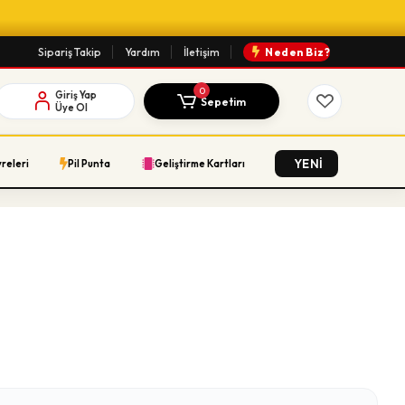
Sipariş Takip
Yardım
İletişim
Neden Biz?
0
Giriş Yap
Sepetim
Üye Ol
YENİ
vreleri
Pil Punta
Geliştirme Kartları