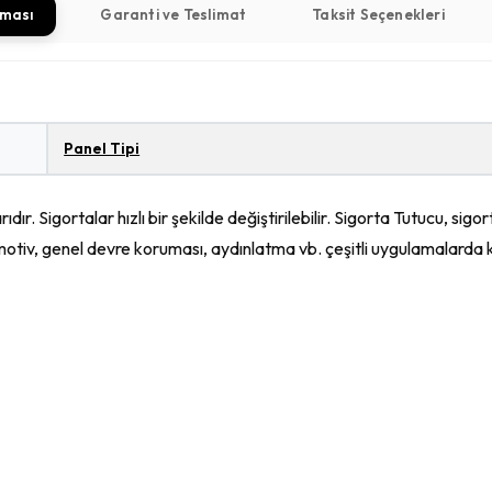
aması
Garanti ve Teslimat
Taksit Seçenekleri
Panel Tipi
. Sigortalar hızlı bir şekilde değiştirilebilir. Sigorta Tutucu, sigo
motiv, genel devre koruması, aydınlatma vb. çeşitli uygulamalarda ku