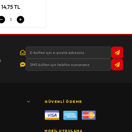
14,75 TL
0
GÜVENLI ÖDEME
MOBIL UYGULAMA