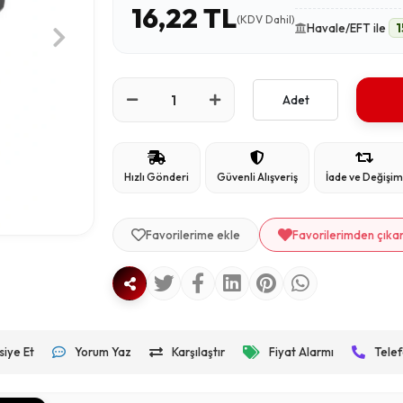
16,22 TL
(KDV Dahil)
Havale/EFT ile
1
Adet
Hızlı Gönderi
Güvenli Alışveriş
İade ve Değişi
Favorilerime ekle
Favorilerimden çıka
siye Et
Yorum Yaz
Karşılaştır
Fiyat Alarmı
Telef