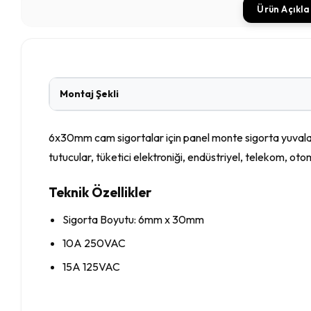
Ürün Açıkl
Montaj Şekli
6x30mm cam sigortalar için panel monte sigorta yuvalarıdır
tutucular, tüketici elektroniği, endüstriyel, telekom, oto
Teknik Özellikler
Sigorta Boyutu: 6mm x 30mm
10A 250VAC
15A 125VAC