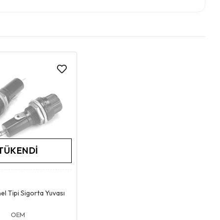
TÜKENDI
Stokta Yok
l Tipi Sigorta Yuvası
OEM