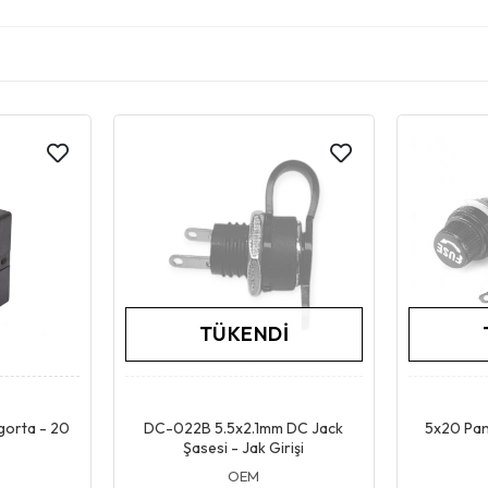
TÜKENDI
pet
Stokta Yok
igorta - 20
DC-022B 5.5x2.1mm DC Jack
5x20 Pane
Şasesi - Jak Girişi
OEM