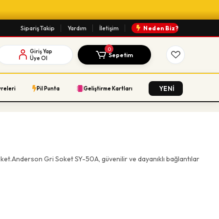
Sipariş Takip
Yardım
İletişim
Neden Biz?
0
Giriş Yap
Sepetim
Üye Ol
YENİ
vreleri
Pil Punta
Geliştirme Kartları
t.Anderson Gri Soket SY-50A, güvenilir ve dayanıklı bağlantılar