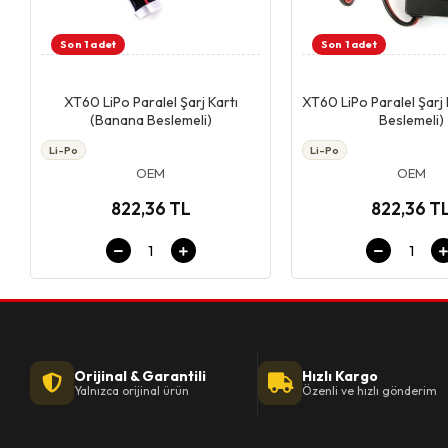
Son 1 adet
Son 1 adet
Giriş & Sepet
Giriş & Se
XT60 LiPo Paralel Şarj Kartı
XT60 LiPo Paralel Şarj
(Banana Beslemeli)
Beslemeli)
Li-Po
Li-Po
OEM
OEM
822,36 TL
822,36 T
Orijinal & Garantili
Hızlı Kargo
Yalnızca orijinal ürün
Özenli ve hızlı gönderim