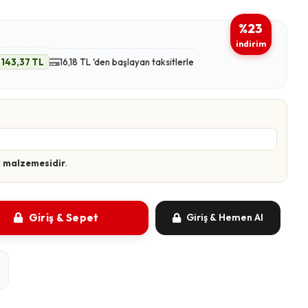
%23
indirim
143,37 TL
16,18 TL 'den başlayan taksitlerle
 malzemesidir
.
Giriş & Sepet
Giriş & Hemen Al
m