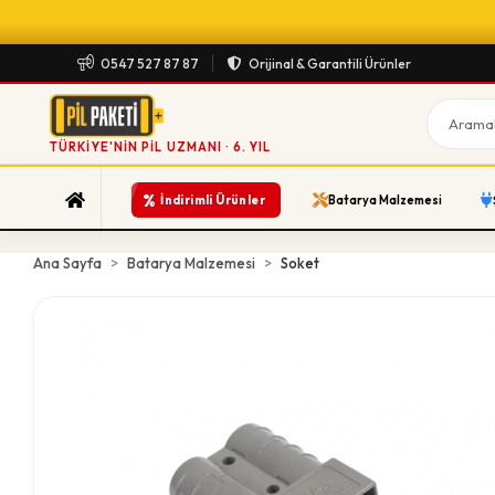
0547 527 87 87
Orijinal & Garantili Ürünler
TÜRKIYE'NIN PIL UZMANI · 6. YIL
%
İndirimli Ürünler
Batarya Malzemesi
Ana Sayfa
Batarya Malzemesi
Soket