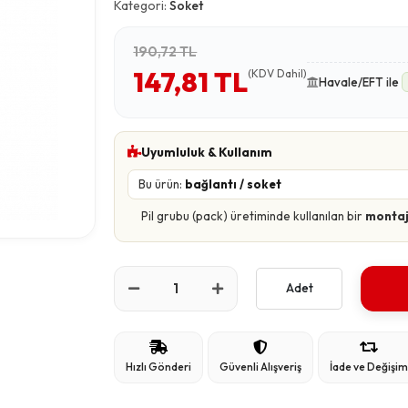
Kategori:
Soket
190,72 TL
147,81 TL
(KDV Dahil)
Havale/EFT ile
Uyumluluk & Kullanım
Bu ürün:
bağlantı / soket
Pil grubu (pack) üretiminde kullanılan bir
montaj
Adet
Hızlı Gönderi
Güvenli Alışveriş
İade ve Değişi