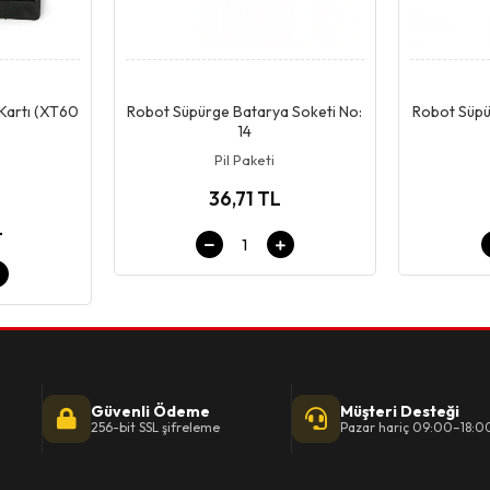
pet
Giriş & Sepet
 Kartı (XT60
Robot Süpürge Batarya Soketi No:
Robot Süpü
14
Pil Paketi
36,71 TL
L
Güvenli Ödeme
Müşteri Desteği
256-bit SSL şifreleme
Pazar hariç 09:00–18:0