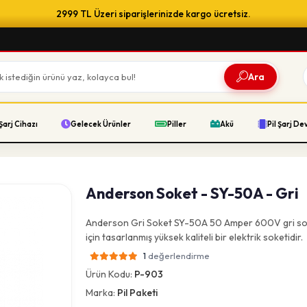
2999 TL Üzeri siparişlerinizde kargo ücretsiz.
Ara
Şarj Cihazı
Gelecek Ürünler
Piller
Akü
Pil Şarj De
Anderson Soket - SY-50A - Gri
Anderson Gri Soket SY-50A 50 Amper 600V gri soke
için tasarlanmış yüksek kaliteli bir elektrik soketidir.
değerlendirme
1
Ürün Kodu:
P-903
Marka:
Pil Paketi