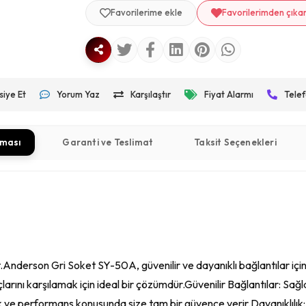
Favorilerime ekle
Favorilerimden çıka
siye Et
Yorum Yaz
Karşılaştır
Fiyat Alarmı
Telef
aması
Garanti ve Teslimat
Taksit Seçenekleri
rson Gri Soket SY-50A, güvenilir ve dayanıklı bağlantılar için ta
çlarını karşılamak için ideal bir çözümdür.Güvenilir Bağlantılar: Sağl
lik ve performans konusunda size tam bir güvence verir.Dayanıklılık: