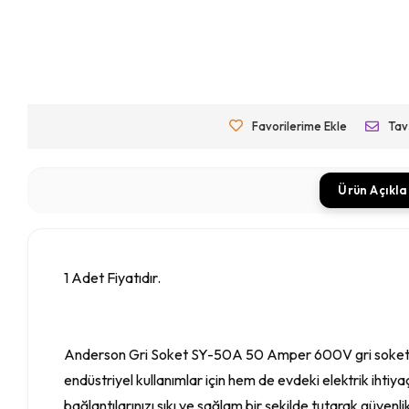
Favorilerime Ekle
Tav
Ürün Açıkl
1 Adet Fiyatıdır.
Anderson Gri Soket SY-50A 50 Amper 600V gri soket.Ande
endüstriyel kullanımlar için hem de evdeki elektrik ihtiya
bağlantılarınızı sıkı ve sağlam bir şekilde tutarak güven