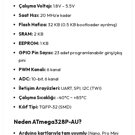
Çalışma Voltajı:
1.8V – 5.5V
Saat Hızı:
20 MHz’e kadar
Flash Hafıza:
32 KB (0.5 KB bootloader ayrılmış)
SRAM:
2 KB
EEPROM:
1 KB
GPIO Pin Sayısı:
23 adet programlanabilir giriş/çıkış
pini
PWM Kanalı:
6 kanal
ADC:
10-bit, 6 kanal
İletişim Arayüzleri:
UART, SPI, I2C (TWI)
Çalışma Sıcaklığı:
-40°C ~ +85°C
Kılıf Tipi:
TQFP-32 (SMD)
Neden ATmega328P-AU?
Arduino kartlarıyla tam uyumlu
(Nano, Pro Mini