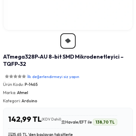
ATmega328P-AU 8-bit SMD Mikrodenetleyici –
TQFP-32
İlk değerlendirmeyi siz yapın
Ürün Kodu:
P-1465
Marka:
Atmel
Kategori:
Arduino
142,99 TL
(KDV Dahil)
Havale/EFT ile
138,70 TL
15,65 TL 'den başlayan taksitlerle