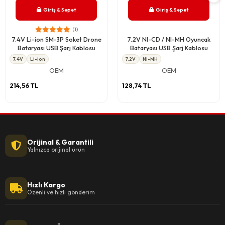
Giriş & Sepet
Giriş & Sepet
(1)
7.4V Li-ion SM-3P Soket Drone
7.2V NI-CD / NI-MH Oyuncak
Bataryası USB Şarj Kablosu
Bataryası USB Şarj Kablosu
7.4V
Li-ion
7.2V
Ni-MH
OEM
OEM
214,56 TL
128,74 TL
Orijinal & Garantili
Yalnızca orijinal ürün
Hızlı Kargo
Özenli ve hızlı gönderim