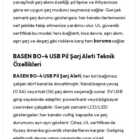
yavaş/hızlı şarj akımı özelliği, pil tipine ve ihtiyacınıza
göre en uygun şarj modunu seçmenizi sağlar. Gerçek
zamanlı şarj durumu göstergesi, her kanalın ilerlemesini
net şekilde takip etmenize yardımcı olur. UL güvenlik
sertifikalı bu model, ters bağlantı, kısa devre, aşırı akım,
aşırı şarj ve deşarj gibi risklere karşı tam
koruma
sağlar.
BASEN BO-4 USB Pil Şarj Aleti Teknik
Özellikleri
BASEN BO-4 USB Pil Şarj Aleti
, her biri bağımsız
çalışan dört kanal ile donatılmıştır. Kanal başına yavaş
(0.5A) veya hızlı (1A) şarj akımı seçeneği sunar. 5V USB
girişi sayesinde adaptör, powerbank veya bilgisayar
üzerinden çalışabilir. Gerçek zamanlı LCD/LED
göstergeler, her kanalın voltaj, kapasite ve şarj
durumunu ayrı ayrı gösterir. Cihaz, UL sertifikası ile
Kuzey Amerika güvenlik standartlarını karşılar. Gelişmiş
elektronik devre yapısı sayesinde uzun süreli