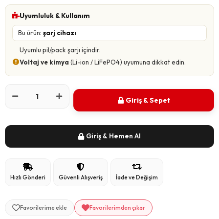
Uyumluluk & Kullanım
Bu ürün:
şarj cihazı
Uyumlu pil/pack şarjı içindir.
Voltaj ve kimya
(Li-ion / LiFePO4) uyumuna dikkat edin.
Giriş & Sepet
Giriş & Hemen Al
Hızlı Gönderi
Güvenli Alışveriş
İade ve Değişim
Favorilerime ekle
Favorilerimden çıkar