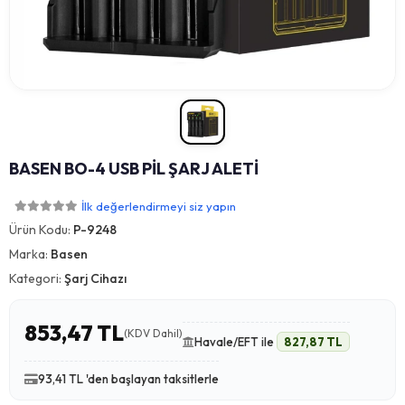
BASEN BO-4 USB PİL ŞARJ ALETİ
İlk değerlendirmeyi siz yapın
Ürün Kodu:
P-9248
Marka:
Basen
Kategori:
Şarj Cihazı
853,47 TL
(KDV Dahil)
Havale/EFT ile
827,87 TL
93,41 TL 'den başlayan taksitlerle