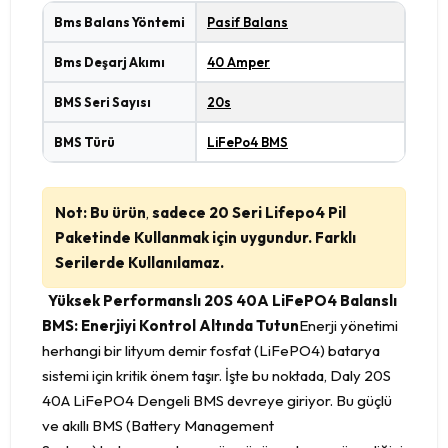
Bms Balans Yöntemi
Pasif Balans
Bms Deşarj Akımı
40 Amper
BMS Seri Sayısı
20s
BMS Türü
LiFePo4 BMS
Not: Bu ürün
,
sadece 20 Seri Lifepo4 Pil
Paketinde Kullanmak için uygundur. Farklı
Serilerde Kullanılamaz.
Yüksek Performanslı 20S 40A LiFePO4 Balanslı
BMS: Enerjiyi Kontrol Altında Tutun
Enerji yönetimi
herhangi bir lityum demir fosfat (LiFePO4) batarya
sistemi için kritik önem taşır. İşte bu noktada, Daly 20S
40A LiFePO4 Dengeli BMS devreye giriyor. Bu güçlü
ve akıllı BMS (Battery Management