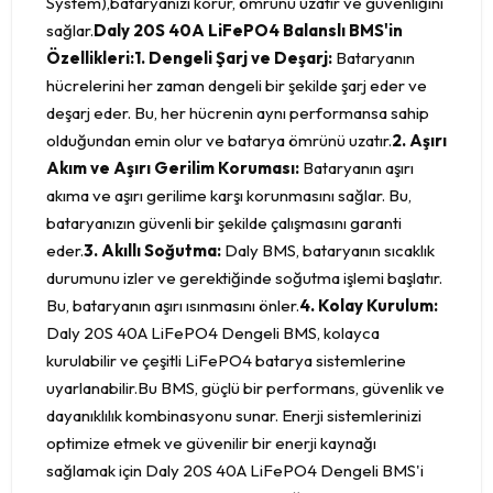
System),bataryanızı korur, ömrünü uzatır ve güvenliğini
sağlar.
Daly 20S 40A LiFePO4 Balanslı BMS'in
Özellikleri:
1. Dengeli Şarj ve Deşarj:
Bataryanın
hücrelerini her zaman dengeli bir şekilde şarj eder ve
deşarj eder. Bu, her hücrenin aynı performansa sahip
olduğundan emin olur ve batarya ömrünü uzatır.
2. Aşırı
Akım ve Aşırı Gerilim Koruması:
Bataryanın aşırı
akıma ve aşırı gerilime karşı korunmasını sağlar. Bu,
bataryanızın güvenli bir şekilde çalışmasını garanti
eder.
3. Akıllı Soğutma:
Daly BMS, bataryanın sıcaklık
durumunu izler ve gerektiğinde soğutma işlemi başlatır.
Bu, bataryanın aşırı ısınmasını önler.
4. Kolay Kurulum:
Daly 20S 40A LiFePO4 Dengeli BMS, kolayca
kurulabilir ve çeşitli LiFePO4 batarya sistemlerine
uyarlanabilir.Bu BMS, güçlü bir performans, güvenlik ve
dayanıklılık kombinasyonu sunar. Enerji sistemlerinizi
optimize etmek ve güvenilir bir enerji kaynağı
sağlamak için Daly 20S 40A LiFePO4 Dengeli BMS'i