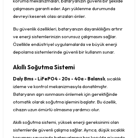
koruma mekanizmaları, bataryanızın güvenli bir şekilde
çalışmasını garanti eder. Aşırı yüklenme durumunda
devreyi keserek olası arızaları önler.
Bu güvenlik özellikleri, bataryanızın dayanıklılığını artırır
ve enerji sistemlerinizin sorunsuz çalışmasını sağlar.
Özellikle endüstriyel uygulamalarda ve büyük enerji
depolama sistemlerinde güvenli bir kullanım sunar.
Akıllı Soğutma Sistemi
Daly Bms - LiFePO4 - 20s - 40a - Balanslı
, sıcaklık
izleme ve kontrol mekanizmasıyla donatılmıştır.
Bataryanın aşırı ısınmasını önlemek için gerektiğinde
otomatik olarak soğutma işlemini başlatır. Bu özellik,
cihazın uzun ömürlü olmasına yardımcı olur.
Akıllı soğutma sistemi, yüksek enerji gereksinimi olan
sistemlerde güvenli çalışma sağlar. Ayrıca, düşük sıcaklık
koruması sayesinde bataryalarınız her koşulda güvende