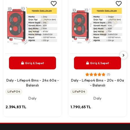
Giriş & Sepet
Giriş & Sepet
(1)
Daly - Lifepo4 Bms - 24s 60a -
Daly - Lifepo4 Bms - 20s - 60a
Balanslı
- Balanslı
LiFePO4
LiFePO4
Daly
Daly
2.394,83 TL
1.790,65 TL