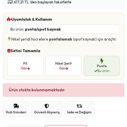
1.617,21 TL 'den başlayan taksitlerle
Uyumluluk & Kullanım
Bu ürün:
punta/spot kaynak
Nikel şeridi hücrelere
puntalamak
(spot kaynak) için araçtır.
Setini Tamamla
Pil
Nikel Şerit
Punta
Gör
Gör
Bu ürün
Ürün stokta bulunmamaktadır.
Hızlı Gönderi
Güvenli Alışveriş
İade ve Değişim