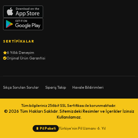
SERTIFIKALAR
6 Yıllık Deneyim
Orijinal Ürün Garantisi
Sıkça Sorulan Sorular
Sipariş Takip
Havale Bildirimleri
Tüm bilgileriniz 256bit SSL Sertifikası ile korunmaktadır.
© 2026
Tüm Hakları Saklıdır. Sitemizdeki Resimler ve İçerikler İzinsiz
Kullanılamaz.
Türkiye'nin Pil Uzmanı · 6. Yıl
🔋
Pil Paketi