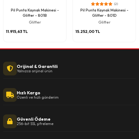
(2)
Pil Punta Kaynak Makinesi -
Pil Punta Kaynak Makinesi -
Glitter - 801B
Glitter - 801D
Glitter
Glitter
11.915,63 TL
15.252,00 TL
Orijinal & Garantili
Yalnızca orijinal ürün
Hızlı Kargo
Özenli ve hızlı gönderim
Güvenli Ödeme
256-bit SSL şifreleme