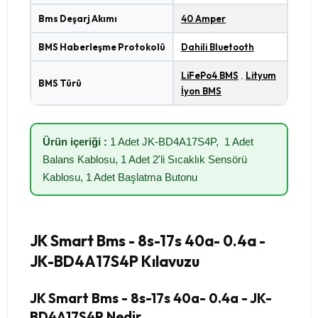
Bms Deşarj Akımı
40 Amper
BMS Haberleşme Protokolü
Dahili Bluetooth
LiFePo4 BMS
,
Lityum
BMS Türü
İyon BMS
Ürün içeriği :
1 Adet JK-BD4A17S4P, 1 Adet
Balans Kablosu, 1 Adet 2'li Sıcaklık Sensörü
Kablosu, 1 Adet Başlatma Butonu
JK Smart Bms - 8s-17s 40a- 0.4a -
JK-BD4A17S4P Kılavuzu
JK Smart Bms - 8s-17s 40a- 0.4a - JK-
BD4A17S4P Nedir