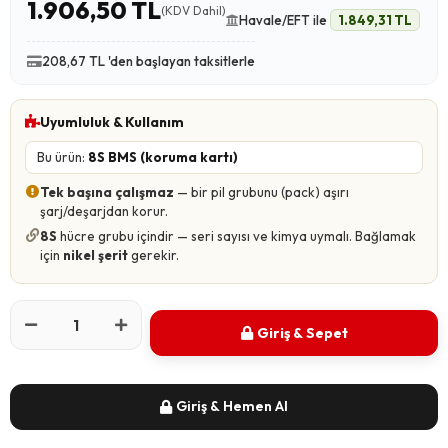
1.906,50 TL
(KDV Dahil)
Havale/EFT ile
1.849,31 TL
208,67 TL 'den başlayan taksitlerle
Uyumluluk & Kullanım
Bu ürün:
8S BMS (koruma kartı)
Tek başına çalışmaz
— bir pil grubunu (pack) aşırı
şarj/deşarjdan korur.
8S
hücre grubu içindir — seri sayısı ve kimya uymalı. Bağlamak
için
nikel şerit
gerekir.
Giriş & Sepet
Giriş & Hemen Al