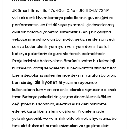
JK Smart Bms - 8s-17s 40a- 0.4a - JK-BD4A17S4P,
yüksek serili lityum batarya paketlerinin güvenliğini ve
performansını en üst düzeye çıkarmak için tasarlanmış
akıllı bir batarya yönetim sistemidir. Geniş bir çalışma
yelpazesine sahip olan bu modül, sekiz seriden on yedi
seriye kadar olan lityum iyon ve lityum demir fosfat
batarya paketlerinde güvenle tercih edilmektedir.
Projelerinizde bataryaların ömrünü uzatan bu teknoloji,
hücrelerin voltaj dengelerini sürekli kontrol altında tutar.
Enerji depolama sistemlerinde devrim yaratan bu ürün,
barındırdığı
akıllı yönetim
yazılımı sayesinde
kullanıcıların tüm verilere anlık olarak erişmesine olanak
tanır. Batarya paketinizin çalışma dinamiklerini kökten
değiştiren bu donanım, elektriksel riskleri minimize
ederek kararlı bir sistem oluşturur. Projelerinizde
yüksek güvenlik ve verimlilik elde etmek istiyorsanız, bu
tarz
aktif denetim
mekanizmaları vazgeçilmez bir