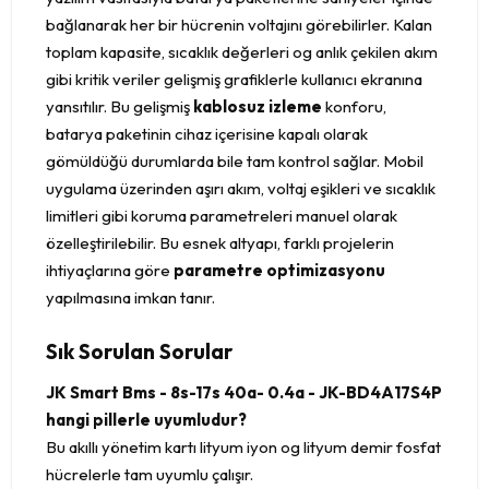
bağlanarak her bir hücrenin voltajını görebilirler. Kalan
toplam kapasite, sıcaklık değerleri og anlık çekilen akım
gibi kritik veriler gelişmiş grafiklerle kullanıcı ekranına
yansıtılır. Bu gelişmiş
kablosuz izleme
konforu,
batarya paketinin cihaz içerisine kapalı olarak
gömüldüğü durumlarda bile tam kontrol sağlar. Mobil
uygulama üzerinden aşırı akım, voltaj eşikleri ve sıcaklık
limitleri gibi koruma parametreleri manuel olarak
özelleştirilebilir. Bu esnek altyapı, farklı projelerin
ihtiyaçlarına göre
parametre optimizasyonu
yapılmasına imkan tanır.
Sık Sorulan Sorular
JK Smart Bms - 8s-17s 40a- 0.4a - JK-BD4A17S4P
hangi pillerle uyumludur?
Bu akıllı yönetim kartı lityum iyon og lityum demir fosfat
hücrelerle tam uyumlu çalışır.