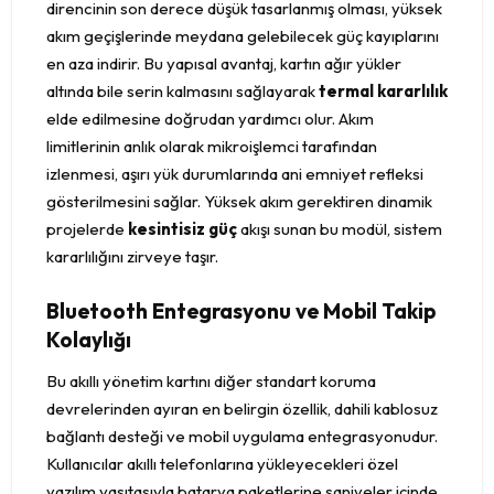
direncinin son derece düşük tasarlanmış olması, yüksek
akım geçişlerinde meydana gelebilecek güç kayıplarını
en aza indirir. Bu yapısal avantaj, kartın ağır yükler
altında bile serin kalmasını sağlayarak
termal kararlılık
elde edilmesine doğrudan yardımcı olur. Akım
limitlerinin anlık olarak mikroişlemci tarafından
izlenmesi, aşırı yük durumlarında ani emniyet refleksi
gösterilmesini sağlar. Yüksek akım gerektiren dinamik
projelerde
kesintisiz güç
akışı sunan bu modül, sistem
kararlılığını zirveye taşır.
Bluetooth Entegrasyonu ve Mobil Takip
Kolaylığı
Bu akıllı yönetim kartını diğer standart koruma
devrelerinden ayıran en belirgin özellik, dahili kablosuz
bağlantı desteği ve mobil uygulama entegrasyonudur.
Kullanıcılar akıllı telefonlarına yükleyecekleri özel
yazılım vasıtasıyla batarya paketlerine saniyeler içinde