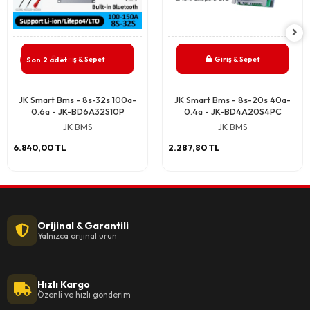
Giriş & Sepet
Giriş & Sepet
Son 2 adet
JK Smart Bms - 8s-32s 100a-
JK Smart Bms - 8s-20s 40a-
0.6a - JK-BD6A32S10P
0.4a - JK-BD4A20S4PC
JK BMS
JK BMS
6.840,00 TL
2.287,80 TL
Orijinal & Garantili
Yalnızca orijinal ürün
Hızlı Kargo
Özenli ve hızlı gönderim