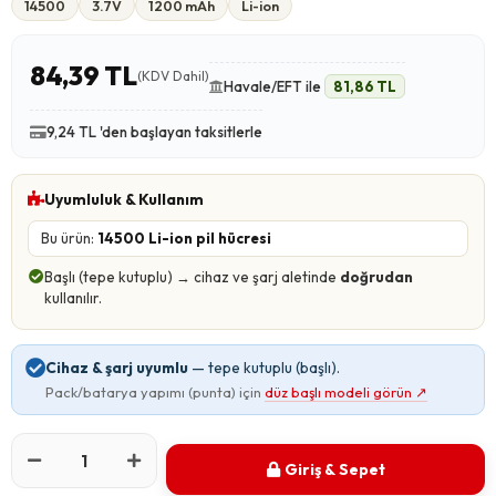
14500
3.7V
1200 mAh
Li-ion
84,39 TL
(KDV Dahil)
Havale/EFT ile
81,86 TL
9,24 TL 'den başlayan taksitlerle
Uyumluluk & Kullanım
Bu ürün:
14500 Li-ion pil hücresi
Başlı (tepe kutuplu) → cihaz ve şarj aletinde
doğrudan
kullanılır.
Cihaz & şarj uyumlu
— tepe kutuplu (başlı).
Pack/batarya yapımı (punta) için
düz başlı modeli görün
↗
Giriş & Sepet