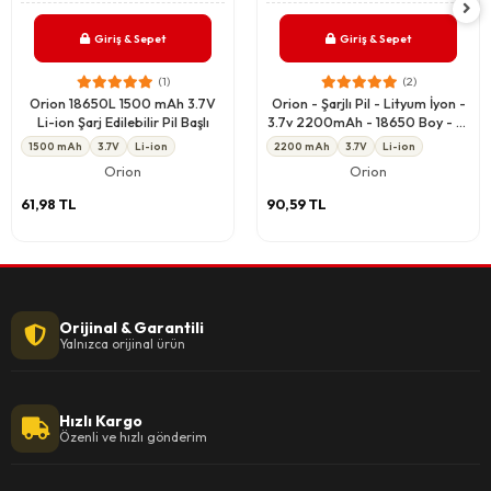
Giriş & Sepet
Giriş & Sepet
(1)
(2)
Orion 18650L 1500 mAh 3.7V
Orion - Şarjlı Pil - Lityum İyon -
Li-ion Şarj Edilebilir Pil Başlı
3.7v 2200mAh - 18650 Boy - 5c
- Başlı
1500 mAh
3.7V
Li-ion
2200 mAh
3.7V
Li-ion
Orion
Orion
61,98 TL
90,59 TL
Orijinal & Garantili
Yalnızca orijinal ürün
Hızlı Kargo
Özenli ve hızlı gönderim