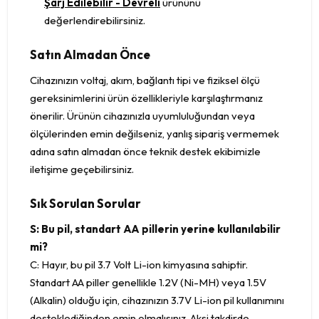
Şarj Edilebilir - Devreli
ürününü
değerlendirebilirsiniz.
Satın Almadan Önce
Cihazınızın voltaj, akım, bağlantı tipi ve fiziksel ölçü
gereksinimlerini ürün özellikleriyle karşılaştırmanız
önerilir. Ürünün cihazınızla uyumluluğundan veya
ölçülerinden emin değilseniz, yanlış sipariş vermemek
adına satın almadan önce teknik destek ekibimizle
iletişime geçebilirsiniz.
Sık Sorulan Sorular
S: Bu pil, standart AA pillerin yerine kullanılabilir
mi?
C: Hayır, bu pil 3.7 Volt Li-ion kimyasına sahiptir.
Standart AA piller genellikle 1.2V (Ni-MH) veya 1.5V
(Alkalin) olduğu için, cihazınızın 3.7V Li-ion pil kullanımını
desteklediğinden emin olmalısınız. Aksi takdirde