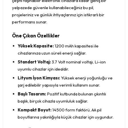
çeşitli taşınabilir elektronik cihazlara kadar geniş bir
yelpazede güvenle kullanabileceğiniz bu pil,
projeleriniz ve günlük ihtiyaçlarınız için istikrarlı bir
performans sunar.
Öne Çıkan Özellikler
Yüksek Kapasite:
1200 mAh kapasitesi ile
cihazlarınıza uzun süreli enerji sağlar.
Standart Voltaj:
3.7 Volt nominal voltajı, Li-ion
uyumlu cihazlar için idealdir.
Lityum İyon Kimyası:
Yüksek enerji yoğunluğu ve
şarj edilebilir yapısıyla verimli kullanım sunar.
Başlı Tasarım:
Pozitif kutbunda bulunan çıkıntılı
başlık, birçok cihazla uyumluluk sağlar.
Kompakt Boyut:
14500 form faktörü, AA pil
boyutlarına yakınlığıyla küçük cihazlar için uygundur.