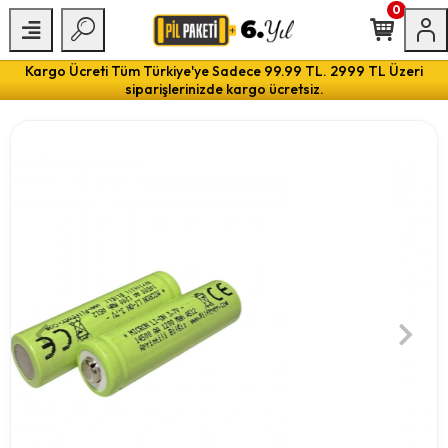
0
Kargo Ücreti Tüm Türkiye'ye Sadece 99.99 TL. 2999 TL Üzeri
siparişlerinizde kargo ücretsiz.