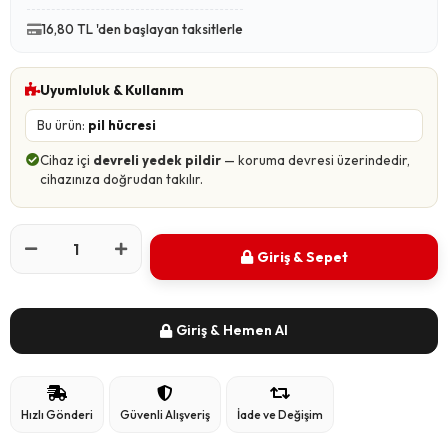
16,80 TL 'den başlayan taksitlerle
Uyumluluk & Kullanım
Bu ürün:
pil hücresi
Cihaz içi
devreli yedek pildir
— koruma devresi üzerindedir,
cihazınıza doğrudan takılır.
Giriş & Sepet
Giriş & Hemen Al
Hızlı Gönderi
Güvenli Alışveriş
İade ve Değişim