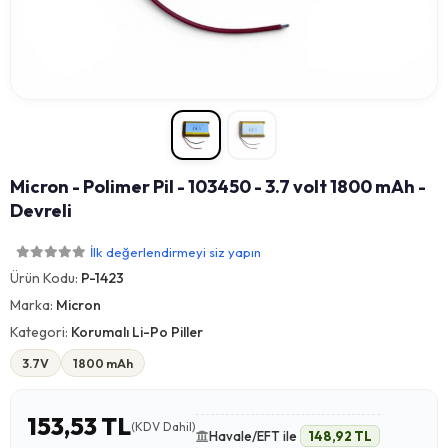
Micron - Polimer Pil - 103450 - 3.7 volt 1800 mAh -
Devreli
İlk değerlendirmeyi siz yapın
Ürün Kodu:
P-1423
Marka:
Micron
Kategori:
Korumalı Li-Po Piller
3.7V
1800 mAh
153,53 TL
(KDV Dahil)
Havale/EFT ile
148,92 TL