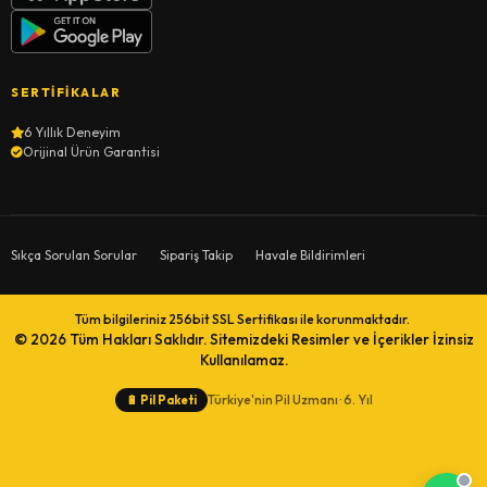
SERTIFIKALAR
6 Yıllık Deneyim
Orijinal Ürün Garantisi
Sıkça Sorulan Sorular
Sipariş Takip
Havale Bildirimleri
Tüm bilgileriniz 256bit SSL Sertifikası ile korunmaktadır.
© 2026
Tüm Hakları Saklıdır. Sitemizdeki Resimler ve İçerikler İzinsiz
Kullanılamaz.
Türkiye'nin Pil Uzmanı · 6. Yıl
🔋
Pil Paketi