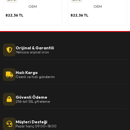
OEM
OEM
822,36 TL
822,36 TL
Orijinal & Garantili
Yalnızca orijinal ürün
Hızlı Kargo
Özenli ve hızlı gönderim
Güvenli Ödeme
256-bit SSL şifreleme
Müşteri Desteği
Pazar hariç 09:00–18:00