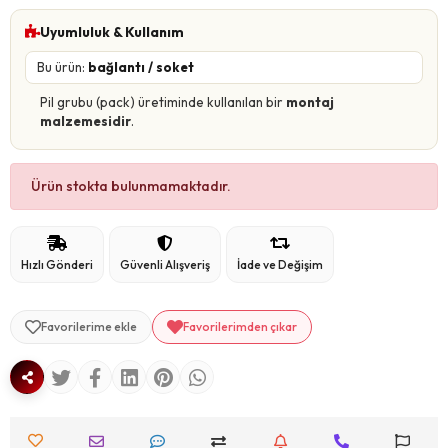
Uyumluluk & Kullanım
Bu ürün:
bağlantı / soket
Pil grubu (pack) üretiminde kullanılan bir
montaj
malzemesidir
.
Ürün stokta bulunmamaktadır.
Hızlı Gönderi
Güvenli Alışveriş
İade ve Değişim
Favorilerime ekle
Favorilerimden çıkar