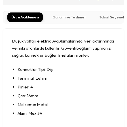
Ürün Açıklaması
Garanti ve Teslimat
Taksit Seçenekl
Düşük voltajlı elektrik uygulamalarında, veri aktarımında
ve mikrofonlarda kullanılır. Güvenli bağlantı yapmanızı
sağlar, konnektör bağlantı hatalarını önler.
Konnektör Tipi: Dişi
Terminal: Lehim
Pinler: 4
Çap: 16mm
Malzeme: Metal
Akım: Max 3A