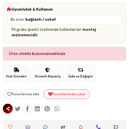
Uyumluluk & Kullanım
Bu ürün:
bağlantı / soket
Pil grubu (pack) üretiminde kullanılan bir
montaj
malzemesidir
.
Ürün stokta bulunmamaktadır.
Hızlı Gönderi
Güvenli Alışveriş
İade ve Değişim
Favorilerime ekle
Favorilerimden çıkar