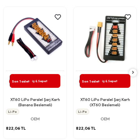
Giriş & Sepet
Giriş & Sepet
Son 1 adet
Son 1 adet
XT60 LiPo Paralel Şarj Kartı
XT60 LiPo Paralel Şarj Kartı
(Banana Beslemeli)
(XT60 Beslemeli)
Li-Po
Li-Po
OEM
OEM
822,06 TL
822,06 TL