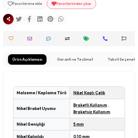
Favorilerime ekle
Favorilerimden çıkar
Ürün Açıklaması
Garanti ve Teslimat
Taksit Seçenekl
Malzeme / Kaplama Türü
Nikel Kaplı Çelik
Braketli Kullanım
,
Nikel Braket Uyumu
Braketsiz Kullanım
Nikel Genişliği
5 mm
Nikel Kalınlığı
0,10 mm