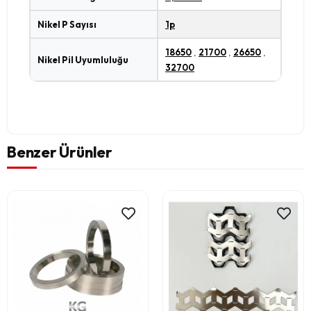
Nikel P Sayısı
1p
18650
,
21700
,
26650
,
Nikel Pil Uyumluluğu
32700
Benzer Ürünler