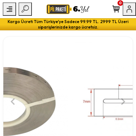
0
Kargo Ücreti Tüm Türkiye'ye Sadece 99.99 TL. 2999 TL Üzeri
siparişlerinizde kargo ücretsiz.