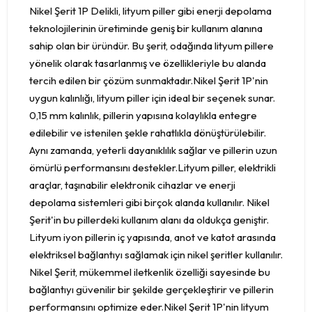
Nikel Şerit 1P Delikli, lityum piller gibi enerji depolama
teknolojilerinin üretiminde geniş bir kullanım alanına
sahip olan bir üründür. Bu şerit, odağında lityum pillere
yönelik olarak tasarlanmış ve özellikleriyle bu alanda
tercih edilen bir çözüm sunmaktadır.Nikel Şerit 1P'nin
uygun kalınlığı, lityum piller için ideal bir seçenek sunar.
0,15 mm kalınlık, pillerin yapısına kolaylıkla entegre
edilebilir ve istenilen şekle rahatlıkla dönüştürülebilir.
Aynı zamanda, yeterli dayanıklılık sağlar ve pillerin uzun
ömürlü performansını destekler.Lityum piller, elektrikli
araçlar, taşınabilir elektronik cihazlar ve enerji
depolama sistemleri gibi birçok alanda kullanılır. Nikel
Şerit'in bu pillerdeki kullanım alanı da oldukça geniştir.
Lityum iyon pillerin iç yapısında, anot ve katot arasında
elektriksel bağlantıyı sağlamak için nikel şeritler kullanılır.
Nikel Şerit, mükemmel iletkenlik özelliği sayesinde bu
bağlantıyı güvenilir bir şekilde gerçekleştirir ve pillerin
performansını optimize eder.Nikel Şerit 1P'nin lityum