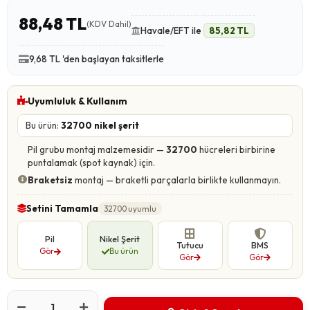
88,48 TL
(KDV Dahil)
Havale/EFT ile
85,82 TL
9,68 TL 'den başlayan taksitlerle
Uyumluluk & Kullanım
Bu ürün:
32700 nikel şerit
Pil grubu montaj malzemesidir —
32700
hücreleri birbirine
puntalamak (spot kaynak) için.
Braketsiz
montaj — braketli parçalarla birlikte kullanmayın.
Setini Tamamla
32700 uyumlu
Pil
Nikel Şerit
Tutucu
BMS
Gör
Bu ürün
Gör
Gör