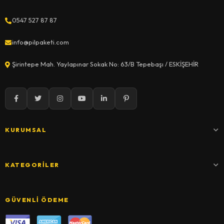
0547 527 87 87
info@pilpaketi.com
Şirintepe Mah. Yaylapınar Sokak No: 63/B Tepebaşı / ESKİŞEHİR
KURUMSAL
KATEGORILER
GÜVENLI ÖDEME