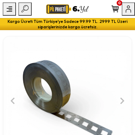
0
Kargo Ücreti Tüm Türkiye'ye Sadece 99.99 TL. 2999 TL Üzeri
siparişlerinizde kargo ücretsiz.