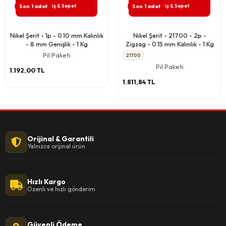
Giriş & Sepet
Giriş & Sepet
Son 1 adet
Son 1 adet
Nikel Şerit - 1p - 0.10 mm Kalınlık
Nikel Şerit - 21700 - 2p -
- 8 mm Genişlik - 1 Kg
Zigzag - 0.15 mm Kalınlık - 1 Kg
Pil Paketi
21700
Pil Paketi
1.192,00 TL
1.811,84 TL
Orijinal & Garantili
Yalnızca orijinal ürün
Hızlı Kargo
Özenli ve hızlı gönderim
Güvenli Ödeme