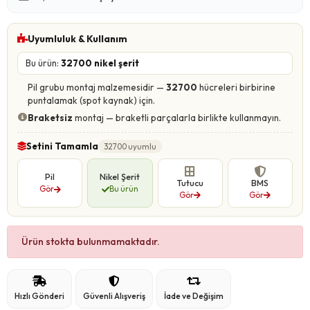
Uyumluluk & Kullanım
Bu ürün:
32700 nikel şerit
Pil grubu montaj malzemesidir —
32700
hücreleri birbirine
puntalamak (spot kaynak) için.
Braketsiz
montaj — braketli parçalarla birlikte kullanmayın.
Setini Tamamla
32700 uyumlu
Pil
Nikel Şerit
Tutucu
BMS
Gör
Bu ürün
Gör
Gör
Ürün stokta bulunmamaktadır.
Hızlı Gönderi
Güvenli Alışveriş
İade ve Değişim