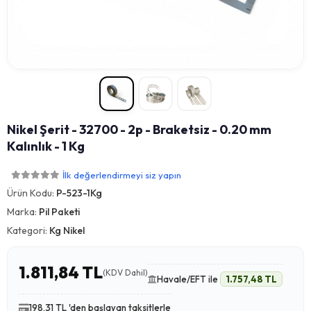
Nikel Şerit - 32700 - 2p - Braketsiz - 0.20 mm
Kalınlık - 1 Kg
İlk değerlendirmeyi siz yapın
Ürün Kodu:
P-523-1Kg
Marka:
Pil Paketi
Kategori:
Kg Nikel
1.811,84 TL
(KDV Dahil)
Havale/EFT ile
1.757,48 TL
198,31 TL 'den başlayan taksitlerle