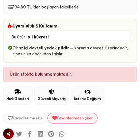
104,80 TL 'den başlayan taksitlerle
Uyumluluk & Kullanım
Bu ürün:
pil hücresi
Cihaz içi
devreli yedek pildir
— koruma devresi üzerindedir,
cihazınıza doğrudan takılır.
Ürün stokta bulunmamaktadır.
Hızlı Gönderi
Güvenli Alışveriş
İade ve Değişim
Favorilerime ekle
Favorilerimden çıkar