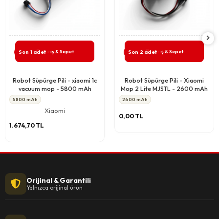
Giriş & Sepet
Giriş & Sepet
Son 1 adet
Son 2 adet
Robot Süpürge Pili - xiaomi 1c
Robot Süpürge Pili - Xiaomi
vacuum mop - 5800 mAh
Mop 2 Lite MJSTL - 2600 mAh
5800 mAh
2600 mAh
Xiaomi
0,00 TL
1.674,70 TL
Orijinal & Garantili
Yalnızca orijinal ürün