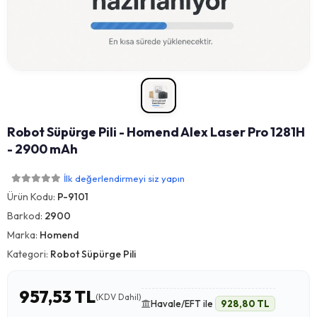
Robot Süpürge Pili - Homend Alex Laser Pro 1281H
- 2900 mAh
İlk değerlendirmeyi siz yapın
Ürün Kodu:
P-9101
Barkod:
2900
Marka:
Homend
Kategori:
Robot Süpürge Pili
957,53 TL
(KDV Dahil)
Havale/EFT ile
928,80 TL