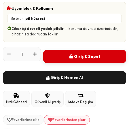
Uyumluluk & Kullanım
Bu ürün:
pil hücresi
Cihaz içi
devreli yedek pildir
— koruma devresi üzerindedir,
cihazınıza doğrudan takılır.
Giriş & Sepet
Giriş & Hemen Al
Hızlı Gönderi
Güvenli Alışveriş
İade ve Değişim
Favorilerime ekle
Favorilerimden çıkar