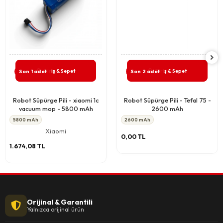
Giriş & Sepet
Giriş & Sepet
Son 1 adet
Son 2 adet
Robot Süpürge Pili - xiaomi 1c
Robot Süpürge Pili - Tefal 75 -
vacuum mop - 5800 mAh
2600 mAh
5800 mAh
2600 mAh
Xiaomi
0,00 TL
1.674,08 TL
Orijinal & Garantili
Yalnızca orijinal ürün