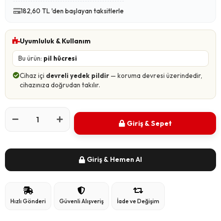
182,60 TL 'den başlayan taksitlerle
Uyumluluk & Kullanım
Bu ürün:
pil hücresi
Cihaz içi
devreli yedek pildir
— koruma devresi üzerindedir,
cihazınıza doğrudan takılır.
Giriş & Sepet
Giriş & Hemen Al
Hızlı Gönderi
Güvenli Alışveriş
İade ve Değişim