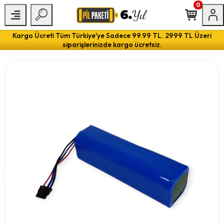
0
Kargo Ücreti Tüm Türkiye'ye Sadece 99.99 TL. 2999 TL Üzeri
siparişlerinizde kargo ücretsiz.