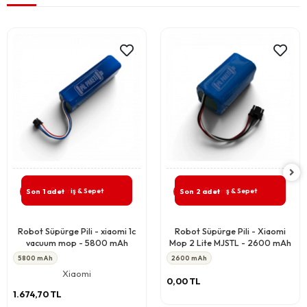
Giriş & Sepet
Giriş & Sepet
Son 1 adet
Son 2 adet
Robot Süpürge Pili - xiaomi 1c
Robot Süpürge Pili - Xiaomi
vacuum mop - 5800 mAh
Mop 2 Lite MJSTL - 2600 mAh
5800 mAh
2600 mAh
Xiaomi
0,00 TL
1.674,70 TL