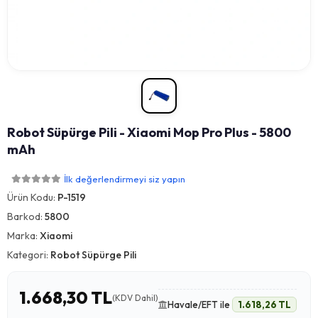
Robot Süpürge Pili - Xiaomi Mop Pro Plus - 5800
mAh
İlk değerlendirmeyi siz yapın
Ürün Kodu:
P-1519
Barkod:
5800
Marka:
Xiaomi
Kategori:
Robot Süpürge Pili
1.668,30 TL
(KDV Dahil)
Havale/EFT ile
1.618,26 TL