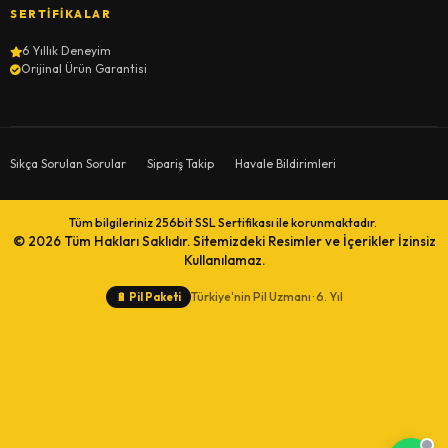
SERTIFIKALAR
6 Yıllık Deneyim
Orijinal Ürün Garantisi
Sıkça Sorulan Sorular
Sipariş Takip
Havale Bildirimleri
Tüm bilgileriniz 256bit SSL Sertifikası ile korunmaktadır.
© 2026
Tüm Hakları Saklıdır. Sitemizdeki Resimler ve İçerikler İzinsiz
Kullanılamaz.
Türkiye'nin Pil Uzmanı · 6. Yıl
🔋
Pil Paketi