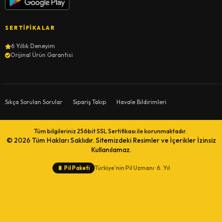
SERTIFIKALAR
6 Yıllık Deneyim
Orijinal Ürün Garantisi
Sıkça Sorulan Sorular
Sipariş Takip
Havale Bildirimleri
Tüm bilgileriniz 256bit SSL Sertifikası ile korunmaktadır.
© 2026
Tüm Hakları Saklıdır. Sitemizdeki Resimler ve İçerikler İzinsiz
Kullanılamaz.
Türkiye'nin Pil Uzmanı · 6. Yıl
🔋
Pil Paketi