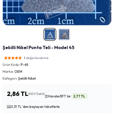
Şekilli Nikel Punta Teli - Model 45
değerlendirme
1
Ürün Kodu:
P-45
Marka:
OEM
Kategori:
Şekilli Nikel
2,86 TL
(KDV Dahil)
Havale/EFT ile
2,77 TL
0,31 TL 'den başlayan taksitlerle