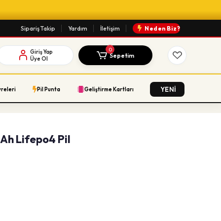
Sipariş Takip
Yardım
İletişim
Neden Biz?
0
Giriş Yap
Sepetim
Üye Ol
YENİ
vreleri
Pil Punta
Geliştirme Kartları
Ah Lifepo4 Pil