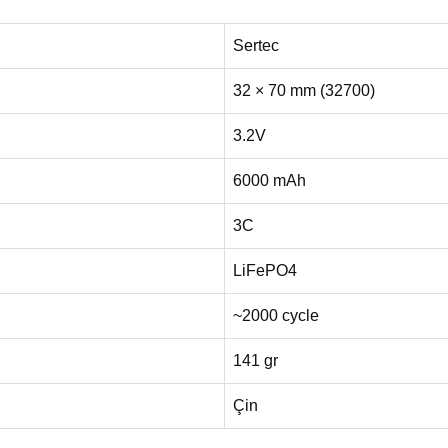
Sertec
32 × 70 mm (32700)
3.2V
6000 mAh
3C
LiFePO4
~2000 cycle
141 gr
Çin