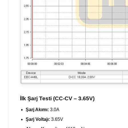
İlk Şarj Testi (CC-CV – 3.65V)
Şarj Akımı:
3.0A
Şarj Voltajı:
3.65V