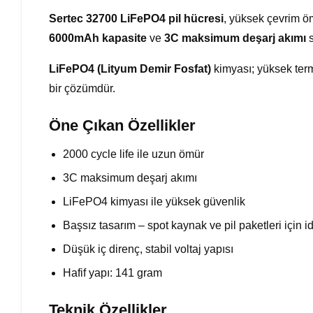
Sertec 32700 LiFePO4 pil hücresi
, yüksek çevrim öm
6000mAh kapasite
ve
3C maksimum deşarj akımı
s
LiFePO4 (Lityum Demir Fosfat)
kimyası; yüksek term
bir çözümdür.
Öne Çıkan Özellikler
2000 cycle life ile uzun ömür
3C maksimum deşarj akımı
LiFePO4 kimyası ile yüksek güvenlik
Başsız tasarım – spot kaynak ve pil paketleri için i
Düşük iç direnç, stabil voltaj yapısı
Hafif yapı: 141 gram
Teknik Özellikler