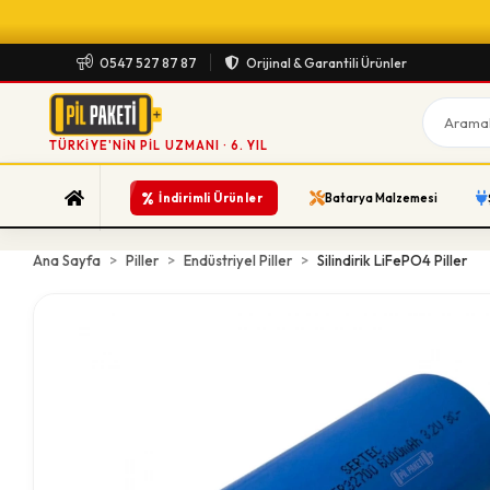
0547 527 87 87
Orijinal & Garantili Ürünler
TÜRKIYE'NIN PIL UZMANI · 6. YIL
%
İndirimli Ürünler
Batarya Malzemesi
Ana Sayfa
Piller
Endüstriyel Piller
Silindirik LiFePO4 Piller