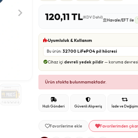
120,11 TL
(KDV Dahil)
Havale/EFT ile
Uyumluluk & Kullanım
Bu ürün:
32700 LiFePO4 pil hücresi
Cihaz içi
devreli yedek pildir
— koruma devresi ü
Ürün stokta bulunmamaktadır.
Hızlı Gönderi
Güvenli Alışveriş
İade ve Değişi
Favorilerime ekle
Favorilerimden çıka