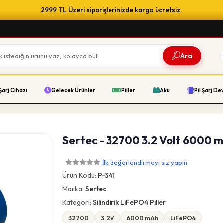
2999 TL Üzeri siparişlerinizde kargo ücretsiz.
Ara
Şarj Cihazı
Gelecek Ürünler
Piller
Akü
Pil Şarj De
Sertec - 32700 3.2 Volt 6000 m
İlk değerlendirmeyi siz yapın
Ürün Kodu:
P-341
Marka:
Sertec
Kategori:
Silindirik LiFePO4 Piller
32700
3.2V
6000 mAh
LiFePO4