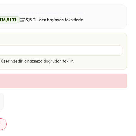
116,51 TL
13,15 TL 'den başlayan taksitlerle
zerindedir, cihazınıza doğrudan takılır.
m
r