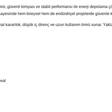
rü, güvenli kimyası ve stabil performansı ile enerji depolama çözü
ayesinde hem bireysel hem de endüstriyel projelerde güvenle kul
al kararlılık, düşük iç direnç ve uzun kullanım ömrü sunar. Yakl
deal