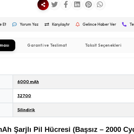
e Et
Yorum Yaz
Karşılaştır
Gelince Haber Ver
Te
aması
Garanti ve Teslimat
Taksit Seçenekleri
6000 mAh
32700
Silindirik
h Şarjlı Pil Hücresi (Başsız – 2000 Cy