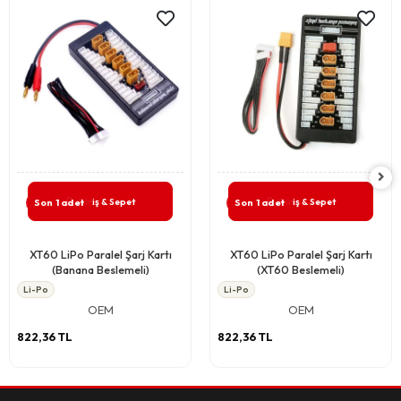
Giriş & Sepet
Giriş & Sepet
Son 1 adet
Son 1 adet
XT60 LiPo Paralel Şarj Kartı
XT60 LiPo Paralel Şarj Kartı
(Banana Beslemeli)
(XT60 Beslemeli)
Li-Po
Li-Po
OEM
OEM
822,36 TL
822,36 TL