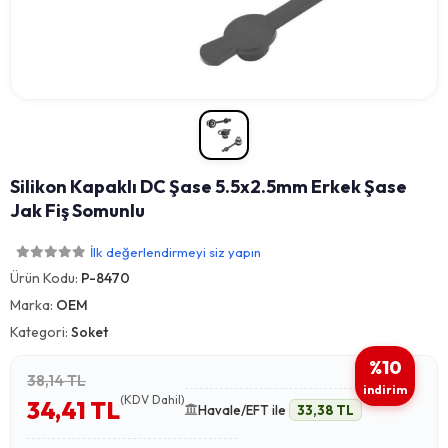
Silikon Kapaklı DC Şase 5.5x2.5mm Erkek Şase
Jak Fiş Somunlu
İlk değerlendirmeyi siz yapın
Ürün Kodu:
P-8470
Marka:
OEM
Kategori:
Soket
%10
38,14 TL
indirim
(KDV Dahil)
34,41 TL
Havale/EFT ile
33,38 TL