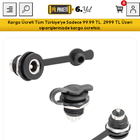
0
Kargo Ücreti Tüm Türkiye'ye Sadece 99.99 TL. 2999 TL Üzeri
siparişlerinizde kargo ücretsiz.