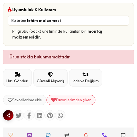
Uyumluluk & Kullanım
Bu ürün:
lehim malzemesi
Pil grubu (pack) üretiminde kullanılan bir
montaj
malzemesidir
.
Ürün stokta bulunmamaktadır.
Hızlı Gönderi
Güvenli Alışveriş
İade ve Değişim
Favorilerime ekle
Favorilerimden çıkar