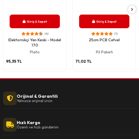
Giriş & Sepet
Giriş & Sepet
(4)
(1)
Elektornikçi Yan Keski - Model
25cm PCB Cetvel
170
Plato
Pil Paketi
95,35 TL
71,02 TL
Orijinal & Garantili
Yalnızca orijinal ürün
Hızlı Kargo
Özenli ve hızlı gönderim