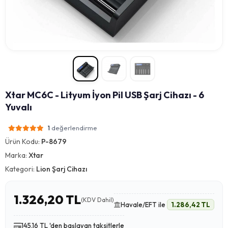
Xtar MC6C - Lityum İyon Pil USB Şarj Cihazı - 6
Yuvalı
değerlendirme
1
Ürün Kodu:
P-8679
Marka:
Xtar
Kategori:
Lion Şarj Cihazı
1.326,20 TL
(KDV Dahil)
Havale/EFT ile
1.286,42 TL
145,16 TL 'den başlayan taksitlerle