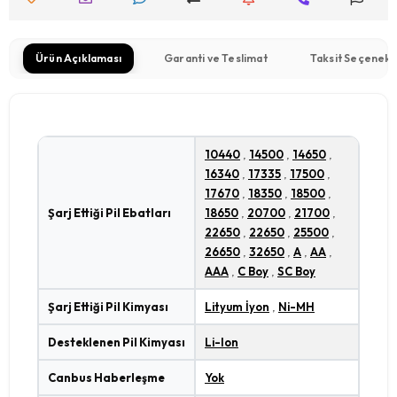
Ürün Açıklaması
Garanti ve Teslimat
Taksit Seçenekl
10440
,
14500
,
14650
,
16340
,
17335
,
17500
,
17670
,
18350
,
18500
,
Şarj Ettiği Pil Ebatları
18650
,
20700
,
21700
,
22650
,
22650
,
25500
,
26650
,
32650
,
A
,
AA
,
AAA
,
C Boy
,
SC Boy
Şarj Ettiği Pil Kimyası
Lityum İyon
,
Ni-MH
Desteklenen Pil Kimyası
Li-Ion
Canbus Haberleşme
Yok