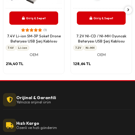
Giriş & Sepet
Giriş & Sepet
(1)
7.4V Li-ion SM-3P Soket Drone
7.2V NI-CD / NI-MH Oyuncak
Bataryası USB Şarj Kablosu
Bataryası USB Şarj Kablosu
7.4V
Li-ion
7.2V
Ni-MH
OEM
OEM
214,40 TL
128,64 TL
Orijinal & Garantili
Yalnızca orijinal ürün
Hızlı Kargo
Özenli ve hızlı gönderim