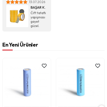
13.07.2026
BAŞAR K.
Ćift tataflı
yapişması
gayet
güzel.
En Yeni Ürünler