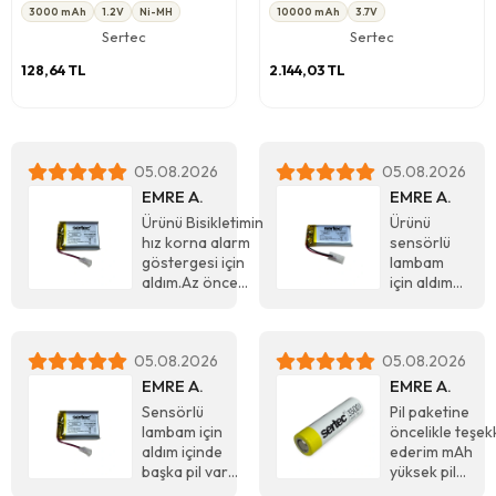
Başsız
Yedek Pil
3000 mAh
1.2V
Ni-MH
10000 mAh
3.7V
Sertec
Sertec
128,64 TL
2.144,03 TL
05.08.2026
05.08.2026
EMRE A.
EMRE A.
Ürünü Bisikletimin
Ürünü
hız korna alarm
sensörlü
göstergesi için
lambam
aldım.Az önce
için aldım
kendim daha
içinde
önce başka
başka pil
yerden aldığım
vardı daha
05.08.2026
05.08.2026
kalınlığı 0,50 mm
küçük ve
olan pil ile
mAh
EMRE A.
EMRE A.
değiştirdim
değeri
Sensörlü
Pil paketine
resimlerini
düşüktü
lambam için
öncelikle teşek
ekliyorum.İnşallah
gayet
aldım içinde
ederim mAh
bu pil uzun süre
memnunum
başka pil vardı
yüksek pil
gider çünkü
uzun süre
daha küçük ve
arıyordum