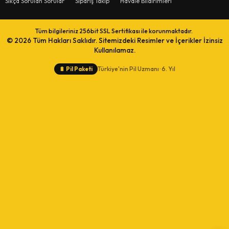
Sıkça Sorulan Sorular
Sipariş Takip
Havale Bildirimleri
Tüm bilgileriniz 256bit SSL Sertifikası ile korunmaktadır.
© 2026
Tüm Hakları Saklıdır. Sitemizdeki Resimler ve İçerikler İzinsiz
Kullanılamaz.
Türkiye'nin Pil Uzmanı · 6. Yıl
🔋
Pil Paketi