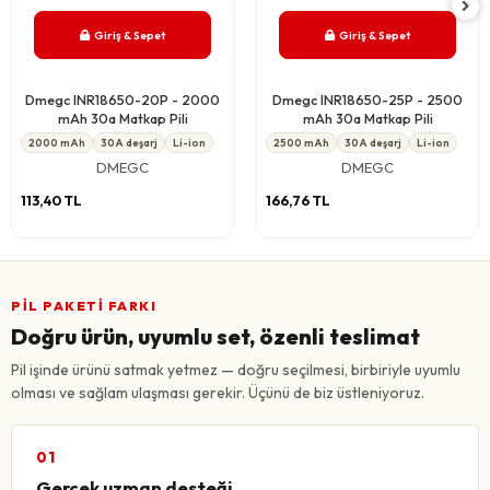
Giriş & Sepet
Giriş & Sepet
Dmegc INR18650-20P - 2000
Dmegc INR18650-25P - 2500
mAh 30a Matkap Pili
mAh 30a Matkap Pili
2000 mAh
30A deşarj
Li-ion
2500 mAh
30A deşarj
Li-ion
DMEGC
DMEGC
113,40 TL
166,76 TL
PIL PAKETI FARKI
Doğru ürün, uyumlu set, özenli teslimat
Pil işinde ürünü satmak yetmez — doğru seçilmesi, birbiriyle uyumlu
olması ve sağlam ulaşması gerekir. Üçünü de biz üstleniyoruz.
01
Gerçek uzman desteği