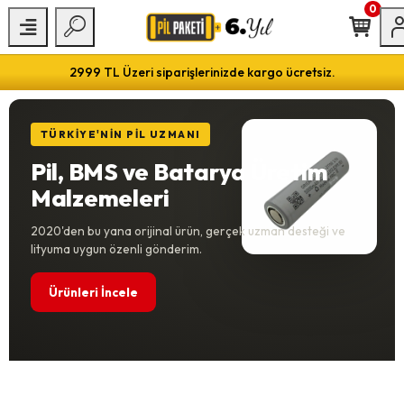
0
2999 TL Üzeri siparişlerinizde kargo ücretsiz.
TÜRKİYE'NİN PİL UZMANI
Pil, BMS ve Batarya Üretim
Malzemeleri
2020'den bu yana orijinal ürün, gerçek uzman desteği ve
lityuma uygun özenli gönderim.
Ürünleri İncele