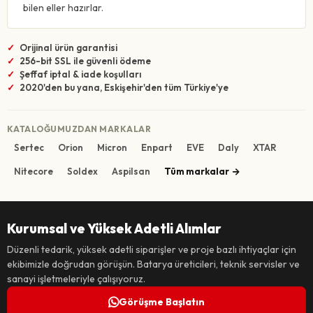
bilen eller hazırlar.
Orijinal ürün garantisi
256-bit SSL ile güvenli ödeme
Şeffaf iptal & iade koşulları
2020'den bu yana, Eskişehir'den tüm Türkiye'ye
KATALOĞUMUZDAN MARKALAR
Sertec
Orion
Micron
Enpart
EVE
Daly
XTAR
Nitecore
Soldex
Aspilsan
Tüm markalar
Kurumsal ve Yüksek Adetli Alımlar
Düzenli tedarik, yüksek adetli siparişler ve proje bazlı ihtiyaçlar için
ekibimizle doğrudan görüşün. Batarya üreticileri, teknik servisler ve
sanayi işletmeleriyle çalışıyoruz.
Görüşme Başlatın