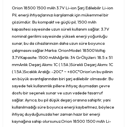
Orion 18500 1500 mAh 3.7V Li-ion Şarj Edilebilir Li-ion
Pil, enerji ihtiyaçlarınızı karşılamak için mükemmel bir
çözümdür. Bu kompakt ve güçlü pil, 1500 mAh
kapasitesi sayesinde uzun süreli kullanım sağlar. 3.7V
nominal gerilimi sayesinde yüksek enerji yoğunluğu
sunar, bu da cihazlarınızın daha uzun süre boyunca
çalışmasını sağlar.Marka: OrionModel: 18500Voltaj:
3.7VKapasite: 1500 mAhAğırlık: 34 GrÖlçüleri: 18.5 x 51
mmAnlık Deşarj Akımı: 1C ( 1.5A )Sürekli Deşarj Akımı: 1C
( 1.5A )Sıcaklık Aralığı: -20C° ~ +60C°Orion'un bu pilinin
en büyük avantajlarından biri şarj edilebilir olmasıdır. Bu
sayede tek kullanımlık pillere ihtiyaç duymadan çevre
dostu bir seçenek sunar ve uzun vadede tasarruf
sağlar. Ayrıca, bu pil düşük deşarj oranına sahiptir, yani
kullanılmadığı süre boyunca enerji kaybetmez, böylece
ihtiyaç duyduğunuzda her zaman hazır bir enerji
kaynağına sahip olursunuz.Orion 18500 1500 mAh Li-