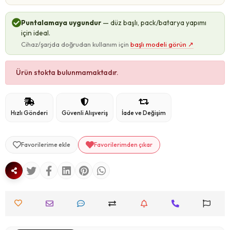
Puntalamaya uygundur
— düz başlı, pack/batarya yapımı
için ideal.
Cihaz/şarjda doğrudan kullanım için
başlı modeli görün
↗
Ürün stokta bulunmamaktadır.
Hızlı Gönderi
Güvenli Alışveriş
İade ve Değişim
Favorilerime ekle
Favorilerimden çıkar