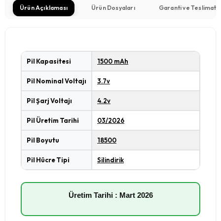
Ürün Açıklaması
Ürün Dosyaları
Garanti ve Teslimat
Pil Kapasitesi
1500 mAh
Pil Nominal Voltajı
3.7v
Pil Şarj Voltajı
4.2v
Pil Üretim Tarihi
03/2026
Pil Boyutu
18500
Pil Hücre Tipi
Silindirik
Üretim Tarihi : Mart 2026