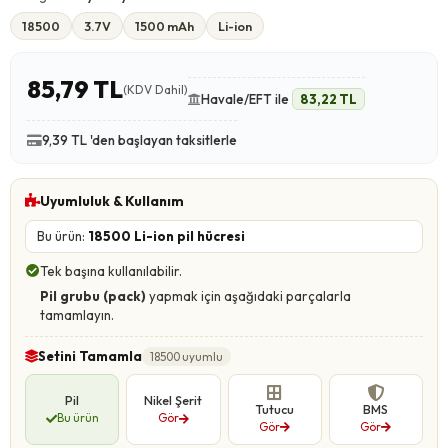
18500
3.7V
1500 mAh
Li-ion
85,79 TL
(KDV Dahil)
Havale/EFT ile
83,22 TL
9,39 TL 'den başlayan taksitlerle
Uyumluluk & Kullanım
Bu ürün:
18500 Li-ion pil hücresi
Tek başına kullanılabilir.
Pil grubu (pack)
yapmak için aşağıdaki parçalarla
tamamlayın.
Setini Tamamla
18500 uyumlu
Pil
Nikel Şerit
Tutucu
BMS
Bu ürün
Gör
Gör
Gör