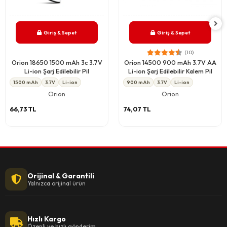
Giriş & Sepet
Giriş & Sepet
(10)
Orion 18650 1500 mAh 3c 3.7V
Orion 14500 900 mAh 3.7V AA
Li-ion Şarj Edilebilir Pil
Li-ion Şarj Edilebilir Kalem Pil
1500 mAh
3.7V
Li-ion
900 mAh
3.7V
Li-ion
Orion
Orion
66,73 TL
74,07 TL
Orijinal & Garantili
Yalnızca orijinal ürün
Hızlı Kargo
Özenli ve hızlı gönderim