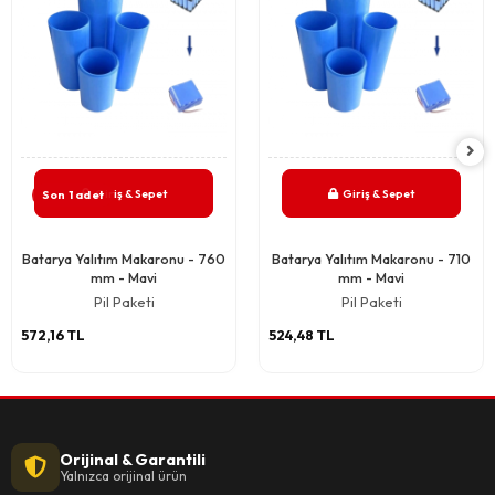
Giriş & Sepet
Giriş & Sepet
Son 1 adet
Batarya Yalıtım Makaronu - 760
Batarya Yalıtım Makaronu - 710
mm - Mavi
mm - Mavi
Pil Paketi
Pil Paketi
572,16 TL
524,48 TL
Orijinal & Garantili
Yalnızca orijinal ürün