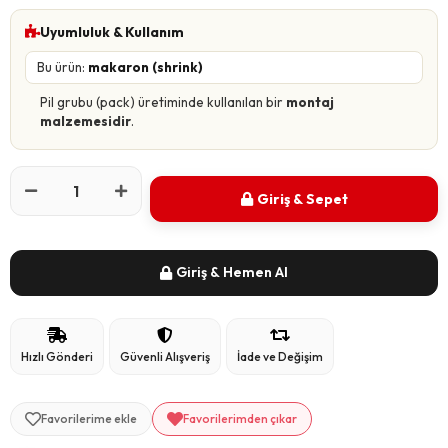
Uyumluluk & Kullanım
Bu ürün:
makaron (shrink)
Pil grubu (pack) üretiminde kullanılan bir
montaj
malzemesidir
.
Giriş & Sepet
Giriş & Hemen Al
Hızlı Gönderi
Güvenli Alışveriş
İade ve Değişim
Favorilerime ekle
Favorilerimden çıkar