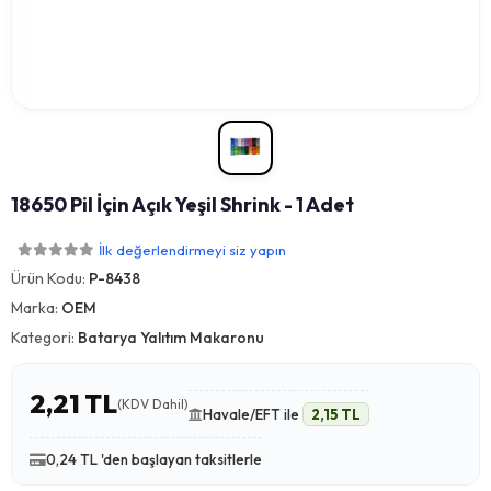
18650 Pil İçin Açık Yeşil Shrink - 1 Adet
İlk değerlendirmeyi siz yapın
Ürün Kodu:
P-8438
Marka:
OEM
Kategori:
Batarya Yalıtım Makaronu
2,21 TL
(KDV Dahil)
Havale/EFT ile
2,15 TL
0,24 TL 'den başlayan taksitlerle