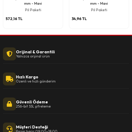
mm - Mavi
mm - Mavi
Pil Paketi
Pil Paketi
572,16 TL
34,96 TL
Orijinal & Garantili
Yalnızca orijinal ürün
Hızlı Kargo
Özenli ve hızlı gönderim
Güvenli Ödeme
256-bit SSL şifreleme
Müşteri Desteği
Pazar hariç 09:00–18:00