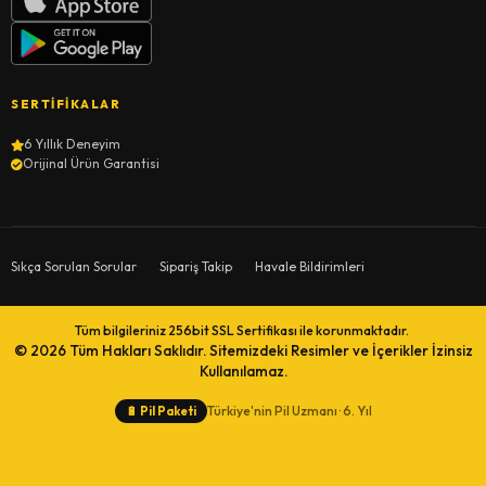
SERTIFIKALAR
6 Yıllık Deneyim
Orijinal Ürün Garantisi
Sıkça Sorulan Sorular
Sipariş Takip
Havale Bildirimleri
Tüm bilgileriniz 256bit SSL Sertifikası ile korunmaktadır.
© 2026
Tüm Hakları Saklıdır. Sitemizdeki Resimler ve İçerikler İzinsiz
Kullanılamaz.
Türkiye'nin Pil Uzmanı · 6. Yıl
🔋
Pil Paketi