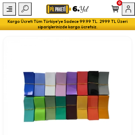
0
Kargo Ücreti Tüm Türkiye'ye Sadece 99.99 TL. 2999 TL Üzeri
siparişlerinizde kargo ücretsiz.