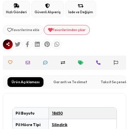
Hızlı Gönderi
Güvenli Alışveriş
İade ve Değişim
Favorilerime ekle
Favorilerimden çıkar
Ürün Açıklaması
Garanti ve Teslimat
Taksit Seçenekl
Pil Boyutu
18650
Pil Hücre Tipi
Silindirik