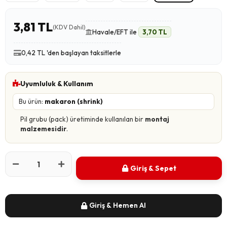
3,81 TL
(KDV Dahil)
Havale/EFT ile
3,70 TL
0,42 TL 'den başlayan taksitlerle
Uyumluluk & Kullanım
Bu ürün:
makaron (shrink)
Pil grubu (pack) üretiminde kullanılan bir
montaj
malzemesidir
.
Giriş & Sepet
Giriş & Hemen Al