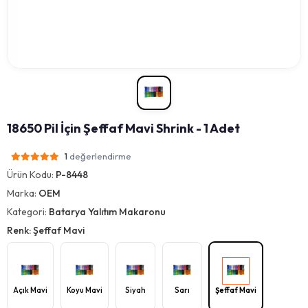
18650 Pil İçin Şeffaf Mavi Shrink - 1 Adet
değerlendirme
1
Ürün Kodu:
P-8448
Marka:
OEM
Kategori:
Batarya Yalıtım Makaronu
Renk: Şeffaf Mavi
Açık Mavi
Koyu Mavi
Siyah
Sarı
Şeffaf Mavi