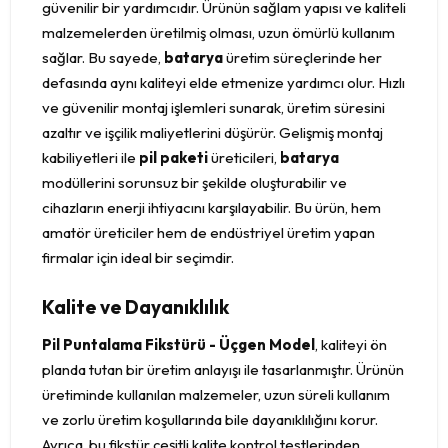
güvenilir bir yardımcıdır. Ürünün sağlam yapısı ve kaliteli
malzemelerden üretilmiş olması, uzun ömürlü kullanım
sağlar. Bu sayede,
batarya
üretim süreçlerinde her
defasında aynı kaliteyi elde etmenize yardımcı olur. Hızlı
ve güvenilir montaj işlemleri sunarak, üretim süresini
azaltır ve işçilik maliyetlerini düşürür. Gelişmiş montaj
kabiliyetleri ile
pil paketi
üreticileri,
batarya
modüllerini sorunsuz bir şekilde oluşturabilir ve
cihazların enerji ihtiyacını karşılayabilir. Bu ürün, hem
amatör üreticiler hem de endüstriyel üretim yapan
firmalar için ideal bir seçimdir.
Kalite ve Dayanıklılık
Pil Puntalama Fikstürü - Üçgen Model
, kaliteyi ön
planda tutan bir üretim anlayışı ile tasarlanmıştır. Ürünün
üretiminde kullanılan malzemeler, uzun süreli kullanım
ve zorlu üretim koşullarında bile dayanıklılığını korur.
Ayrıca, bu fikstür çeşitli kalite kontrol testlerinden