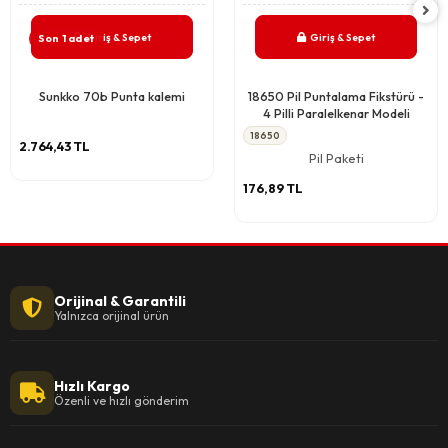
Giriş & Sepet
Giriş & Sepet
Son 1 adet
Sunkko 70b Punta kalemi
18650 Pil Puntalama Fikstürü -
4 Pilli Paralelkenar Modeli
18650
2.764,43 TL
Pil Paketi
176,89 TL
Orijinal & Garantili
Yalnızca orijinal ürün
Hızlı Kargo
Özenli ve hızlı gönderim