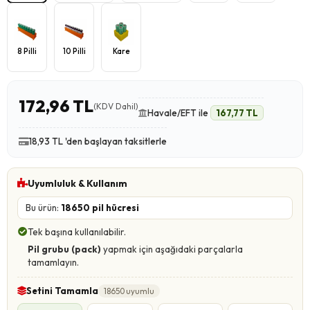
8 Pilli
10 Pilli
Kare
172,96 TL
(KDV Dahil)
Havale/EFT ile
167,77 TL
18,93 TL 'den başlayan taksitlerle
Uyumluluk & Kullanım
Bu ürün:
18650 pil hücresi
Tek başına kullanılabilir.
Pil grubu (pack)
yapmak için aşağıdaki parçalarla
tamamlayın.
Setini Tamamla
18650 uyumlu