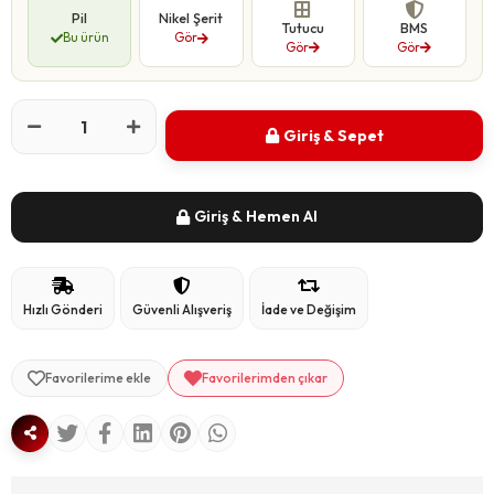
Pil
Nikel Şerit
Tutucu
BMS
Bu ürün
Gör
Gör
Gör
Giriş & Sepet
Giriş & Hemen Al
Hızlı Gönderi
Güvenli Alışveriş
İade ve Değişim
Favorilerime ekle
Favorilerimden çıkar