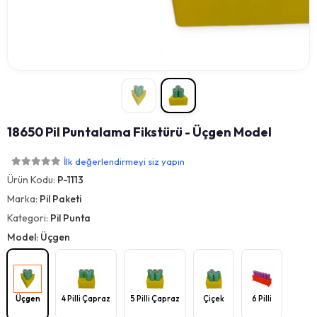
18650 Pil Puntalama Fikstürü - Üçgen Model
İlk değerlendirmeyi siz yapın
Ürün Kodu:
P-1113
Marka:
Pil Paketi
Kategori:
Pil Punta
Model: Üçgen
Üçgen
4 Pilli Çapraz
5 Pilli Çapraz
Çiçek
6 Pilli