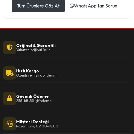
Tüm Ürünlere Göz At
WhatsApp'tan Sorun
Orijinal & Garantili
Yalnızca orijinal ürün
Hızlı Kargo
Özenli ve hızlı gönderim
Güvenli Ödeme
256-bit SSL şifreleme
Müşteri Desteği
Pazar hariç 09:00–18:00