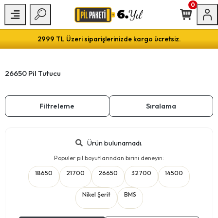
0
2999 TL Üzeri siparişlerinizde kargo ücretsiz.
26650 Pil Tutucu
Filtreleme
Sıralama
Ürün bulunamadı.
Popüler pil boyutlarından birini deneyin:
18650
21700
26650
32700
14500
Nikel Şerit
BMS