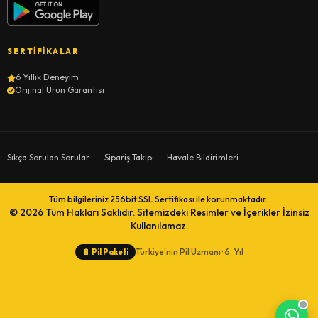
SERTIFIKALAR
6 Yıllık Deneyim
Orijinal Ürün Garantisi
Sıkça Sorulan Sorular
Sipariş Takip
Havale Bildirimleri
Tüm bilgileriniz 256bit SSL Sertifikası ile korunmaktadır.
© 2026
Tüm Hakları Saklıdır. Sitemizdeki Resimler ve İçerikler İzinsiz
Kullanılamaz.
Türkiye'nin Pil Uzmanı · 6. Yıl
🔋
Pil Paketi