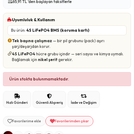
65,91 TL 'den başlayan taksitlerle
Uyumluluk & Kullanım
Bu ürün:
4S LiFePO4 BMS (koruma kartı)
Tek başına çalışmaz
— bir pil grubunu (pack) aşırı
şarj/deşarjdan korur.
4S LiFePO4
hücre grubu içindir — seri sayısı ve kimya uymalı.
Bağlamak için
nikel şerit
gerekir.
Ürün stokta bulunmamaktadır.
Hızlı Gönderi
Güvenli Alışveriş
İade ve Değişim
Favorilerime ekle
Favorilerimden çıkar