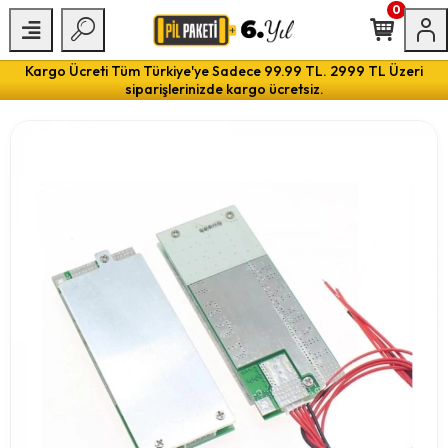
0
Kargo Ücreti Tüm Türkiye'ye Sadece 99.99 TL. 2999 TL Üzeri
siparişlerinizde kargo ücretsiz.