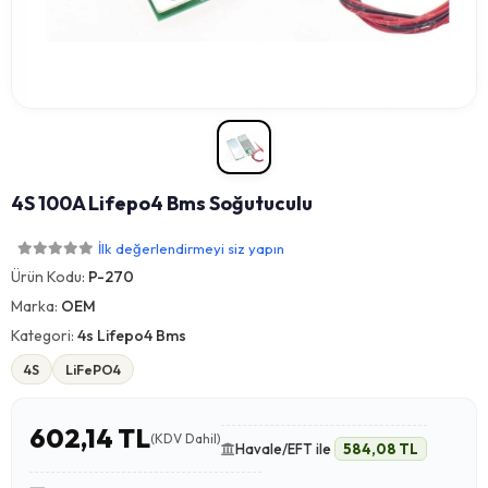
4S 100A Lifepo4 Bms Soğutuculu
İlk değerlendirmeyi siz yapın
Ürün Kodu:
P-270
Marka:
OEM
Kategori:
4s Lifepo4 Bms
4S
LiFePO4
602,14 TL
(KDV Dahil)
Havale/EFT ile
584,08 TL