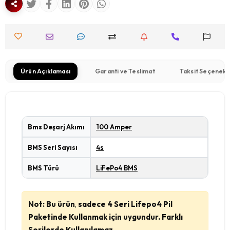
Ürün Açıklaması
Garanti ve Teslimat
Taksit Seçenekl
Bms Deşarj Akımı
100 Amper
BMS Seri Sayısı
4s
BMS Türü
LiFePo4 BMS
Not: Bu ürün
,
sadece 4 Seri Lifepo4 Pil
Paketinde Kullanmak için uygundur. Farklı
Serilerde Kullanılamaz.