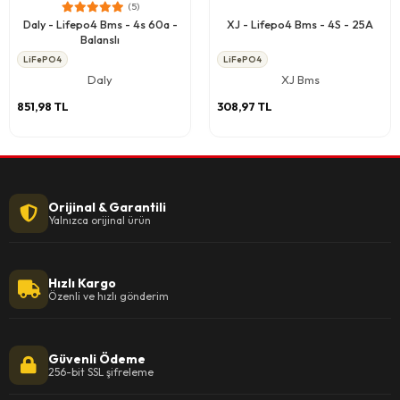
(5)
Daly - Lifepo4 Bms - 4s 60a -
XJ - Lifepo4 Bms - 4S - 25A
Balanslı
LiFePO4
LiFePO4
Daly
XJ Bms
851,98 TL
308,97 TL
Orijinal & Garantili
Yalnızca orijinal ürün
Hızlı Kargo
Özenli ve hızlı gönderim
Güvenli Ödeme
256-bit SSL şifreleme