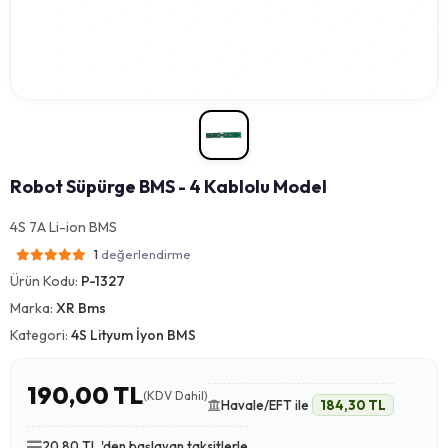
Robot Süpürge BMS - 4 Kablolu Model
4S 7A Li-ion BMS
değerlendirme
1
Ürün Kodu:
P-1327
Marka:
XR Bms
Kategori:
4S Lityum İyon BMS
190,00 TL
(KDV Dahil)
Havale/EFT ile
184,30 TL
20,80 TL 'den başlayan taksitlerle