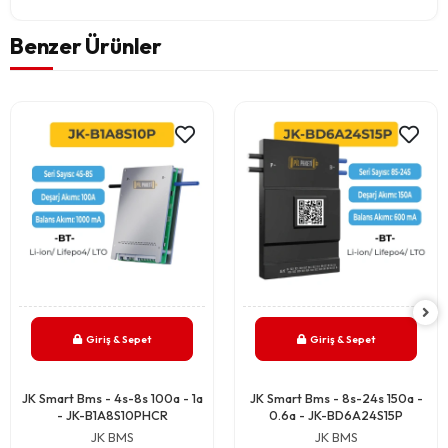
Benzer Ürünler
Giriş & Sepet
Giriş & Sepet
JK Smart Bms - 4s-8s 100a - 1a
JK Smart Bms - 8s-24s 150a -
- JK-B1A8S10PHCR
0.6a - JK-BD6A24S15P
JK BMS
JK BMS