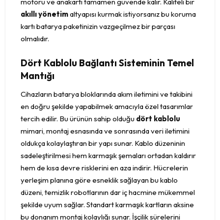
motoru ve anakartı tamamen güvende kalır. Kaliteli bir
akıllı yönetim
altyapısı kurmak istiyorsanız bu koruma
kartı batarya paketinizin vazgeçilmez bir parçası
olmalıdır.
Dört Kablolu Bağlantı Sisteminin Temel
Mantığı
Cihazların batarya bloklarında akım iletimini ve takibini
en doğru şekilde yapabilmek amacıyla özel tasarımlar
tercih edilir. Bu ürünün sahip olduğu
dört kablolu
mimari, montaj esnasında ve sonrasında veri iletimini
oldukça kolaylaştıran bir yapı sunar. Kablo düzeninin
sadeleştirilmesi hem karmaşık şemaları ortadan kaldırır
hem de kısa devre risklerini en aza indirir. Hücrelerin
yerleşim planına göre esneklik sağlayan bu kablo
düzeni, temizlik robotlarının dar iç hacmine mükemmel
şekilde uyum sağlar. Standart karmaşık kartların aksine
bu donanım montaj kolaylığı sunar. İşçilik sürelerini