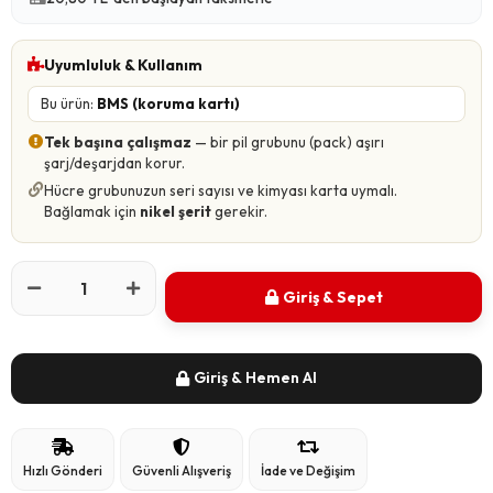
Uyumluluk & Kullanım
Bu ürün:
BMS (koruma kartı)
Tek başına çalışmaz
— bir pil grubunu (pack) aşırı
şarj/deşarjdan korur.
Hücre grubunuzun seri sayısı ve kimyası karta uymalı.
Bağlamak için
nikel şerit
gerekir.
Giriş & Sepet
Giriş & Hemen Al
Hızlı Gönderi
Güvenli Alışveriş
İade ve Değişim