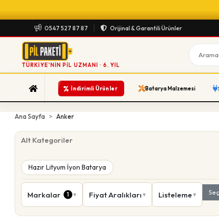
0547 527 87 87
Orijinal & Garantili Ürünler
TÜRKIYE'NIN PIL UZMANI · 6. YIL
%
İndirimli Ürünler
Batarya Malzemesi
Ana Sayfa
Anker
Alt Kategoriler
Hazır Lityum İyon Batarya
Seç
Markalar
Fiyat Aralıkları
Listeleme
1