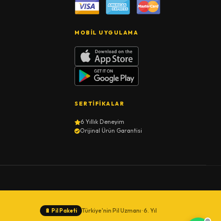
MOBIL UYGULAMA
SERTIFIKALAR
6 Yıllık Deneyim
Orijinal Ürün Garantisi
Türkiye'nin Pil Uzmanı · 6. Yıl
🔋
Pil Paketi