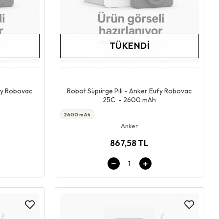
TÜKENDI
Stokta Yok
ufy Robovac
Robot Süpürge Pili - Anker Eufy Robovac
25C - 2600 mAh
2600 mAh
Anker
867,58 TL