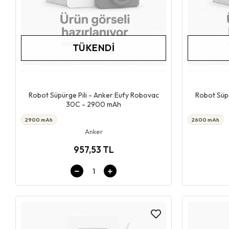
TÜKENDI
Stokta Yok
Robot Süpürge Pili - Anker Eufy Robovac
Robot Süpü
30C - 2900 mAh
2900 mAh
2600 mAh
Anker
957,53 TL