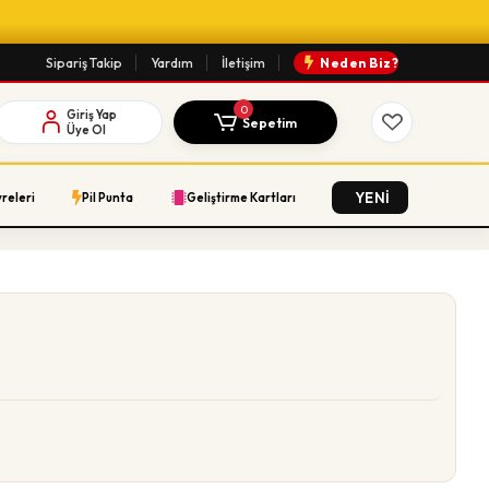
Sipariş Takip
Yardım
İletişim
Neden Biz?
0
Giriş Yap
Sepetim
Üye Ol
YENİ
vreleri
Pil Punta
Geliştirme Kartları