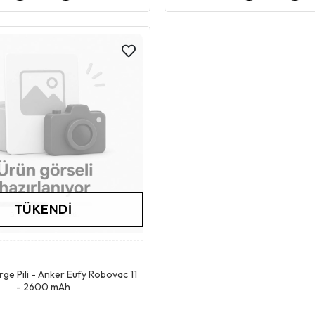
TÜKENDI
Stokta Yok
ge Pili - Anker Eufy Robovac 11
- 2600 mAh