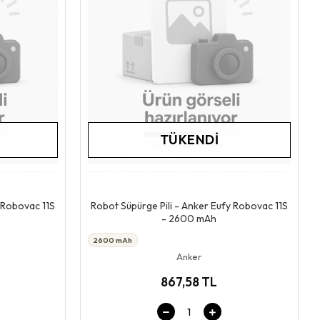
TÜKENDI
Stokta Yok
 Robovac 11S
Robot Süpürge Pili - Anker Eufy Robovac 11S
- 2600 mAh
2600 mAh
Anker
867,58 TL