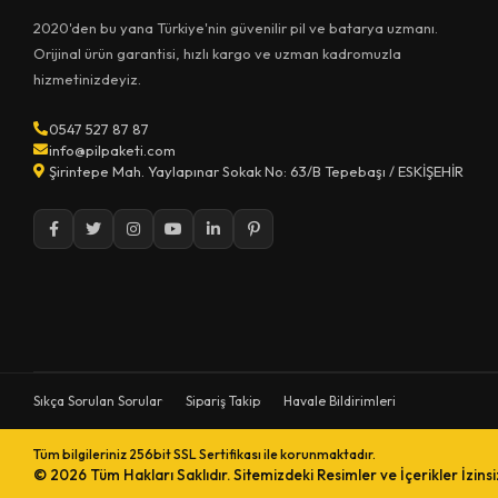
2020'den bu yana Türkiye'nin güvenilir pil ve batarya uzmanı.
Orijinal ürün garantisi, hızlı kargo ve uzman kadromuzla
hizmetinizdeyiz.
0547 527 87 87
info@pilpaketi.com
Şirintepe Mah. Yaylapınar Sokak No: 63/B Tepebaşı / ESKİŞEHİR
Sıkça Sorulan Sorular
Sipariş Takip
Havale Bildirimleri
Tüm bilgileriniz 256bit SSL Sertifikası ile korunmaktadır.
© 2026
Tüm Hakları Saklıdır. Sitemizdeki Resimler ve İçerikler İzins