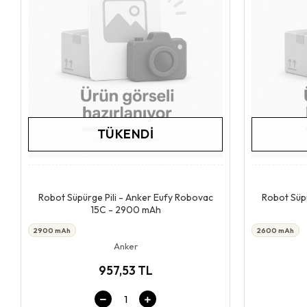
TÜKENDI
Stokta Yok
Robot Süpürge Pili - Anker Eufy Robovac
Robot Süpü
15C - 2900 mAh
2900 mAh
2600 mAh
Anker
957,53 TL