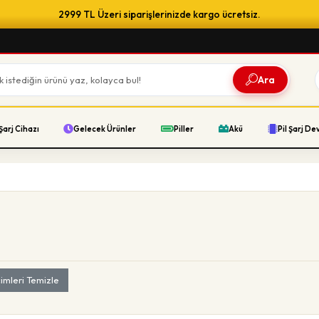
2999 TL Üzeri siparişlerinizde kargo ücretsiz.
Ara
Şarj Cihazı
Gelecek Ürünler
Piller
Akü
Pil Şarj De
imleri Temizle