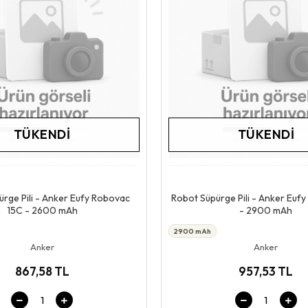
TÜKENDI
TÜKENDI
Stokta Yok
Stokta Yok
rge Pili - Anker Eufy Robovac
Robot Süpürge Pili - Anker Eufy
15C - 2600 mAh
- 2900 mAh
2900 mAh
Anker
Anker
867,58 TL
957,53 TL