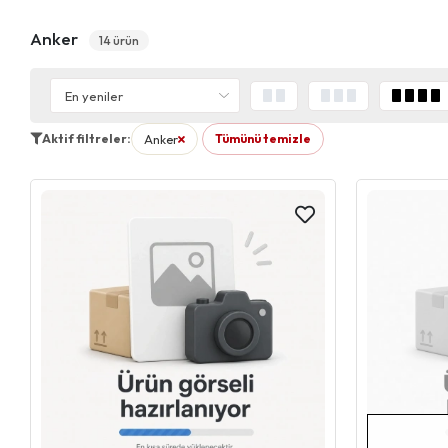
Anker
14 ürün
Aktif filtreler:
Anker
Tümünü temizle
filtresini kaldır