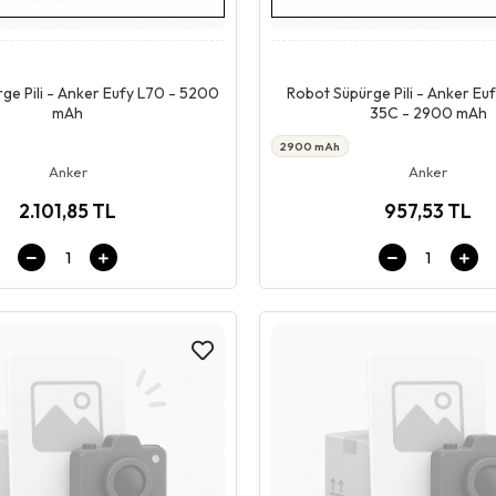
Stokta Yok
Stokta Yok
ge Pili - Anker Eufy L70 - 5200
Robot Süpürge Pili - Anker E
mAh
35C - 2900 mAh
2900 mAh
Anker
Anker
2.101,85 TL
957,53 TL