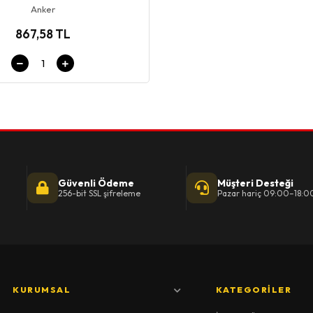
Anker
867,58 TL
Güvenli Ödeme
Müşteri Desteği
256-bit SSL şifreleme
Pazar hariç 09:00–18:0
KURUMSAL
KATEGORILER