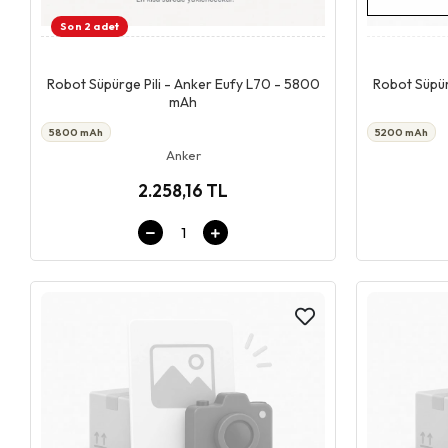
Son 2 adet
Giriş & Sepet
Robot Süpürge Pili - Anker Eufy L70 - 5800
Robot Süpür
mAh
5800 mAh
5200 mAh
Anker
2.258,16 TL