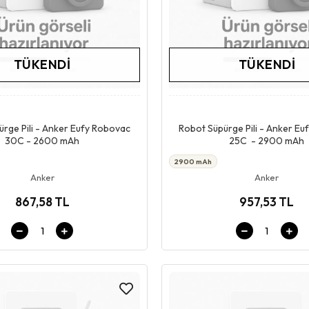
TÜKENDI
TÜKENDI
Stokta Yok
Stokta Yok
rge Pili - Anker Eufy Robovac
Robot Süpürge Pili - Anker E
30C - 2600 mAh
25C - 2900 mAh
2900 mAh
Anker
Anker
867,58 TL
957,53 TL