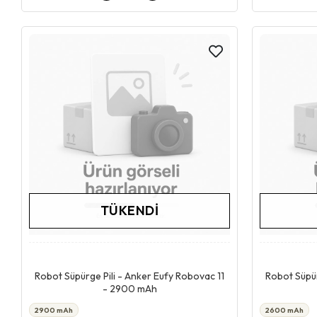
TÜKENDI
Stokta Yok
Robot Süpürge Pili - Anker Eufy Robovac 11
Robot Süpür
- 2900 mAh
2900 mAh
2600 mAh