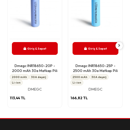
Giriş & Sepet
Giriş & Sepet
Dmegc INR18650-20P -
Dmegc INR18650-25P -
2000 mAh 30a Matkap Pili
2500 mAh 30a Matkap Pili
2000 mAh
30A deşarj
2500 mAh
30A deşarj
Li-ion
Li-ion
DMEGC
DMEGC
113,44 TL
166,82 TL