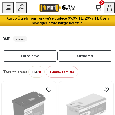
0
Kargo Ücreti Tüm Türkiye'ye Sadece 99.99 TL. 2999 TL Üzeri
siparişlerinizde kargo ücretsiz.
BMP
2 ürün
Filtreleme
Sıralama
Aktif filtreler:
BMP
Tümünü temizle
filtresini kaldır