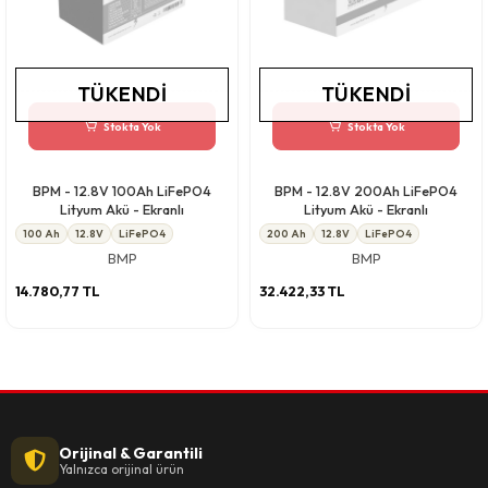
TÜKENDI
TÜKENDI
Stokta Yok
Stokta Yok
BPM - 12.8V 100Ah LiFePO4
BPM - 12.8V 200Ah LiFePO4
Lityum Akü - Ekranlı
Lityum Akü - Ekranlı
100 Ah
12.8V
LiFePO4
200 Ah
12.8V
LiFePO4
BMP
BMP
14.780,77 TL
32.422,33 TL
Orijinal & Garantili
Yalnızca orijinal ürün