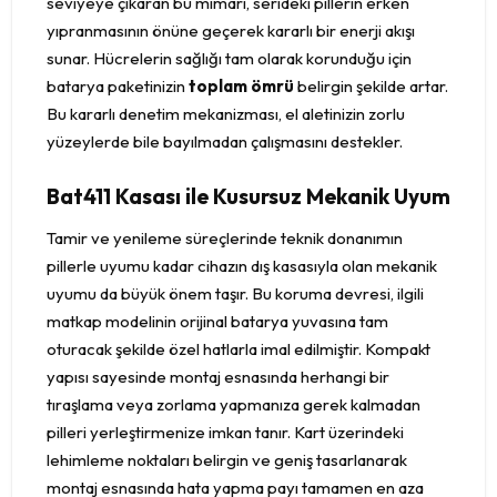
seviyeye çıkaran bu mimari, serideki pillerin erken
yıpranmasının önüne geçerek kararlı bir enerji akışı
sunar. Hücrelerin sağlığı tam olarak korunduğu için
batarya paketinizin
toplam ömrü
belirgin şekilde artar.
Bu kararlı denetim mekanizması, el aletinizin zorlu
yüzeylerde bile bayılmadan çalışmasını destekler.
Bat411 Kasası ile Kusursuz Mekanik Uyum
Tamir ve yenileme süreçlerinde teknik donanımın
pillerle uyumu kadar cihazın dış kasasıyla olan mekanik
uyumu da büyük önem taşır. Bu koruma devresi, ilgili
matkap modelinin orijinal batarya yuvasına tam
oturacak şekilde özel hatlarla imal edilmiştir. Kompakt
yapısı sayesinde montaj esnasında herhangi bir
tıraşlama veya zorlama yapmanıza gerek kalmadan
pilleri yerleştirmenize imkan tanır. Kart üzerindeki
lehimleme noktaları belirgin ve geniş tasarlanarak
montaj esnasında hata yapma payı tamamen en aza