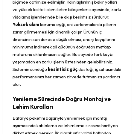
biçimde optimize edilmiştir. Kalınlaştırılmış bakır yolları
ve yüksek kaliteli akım iletim bileşenleri sayesinde, zorlu
vidalama işlemlerinde bile akışı kesintisiz sürdürür.
Yüksek akım
koruma eşiği, ani zorlanmalarda pillerin
zarar görmemesi için dinamik çalışır. Ürünün iç
direncinin son derece düşük olması, enerji kayıplarını
minimuma indirerek pil gücünün doğrudan matkap
motoruna aktarılmasını sağlar. Bu sayede tork kaybı
yaşamadan en zorlu işlerin üstesinden gelebilirsiniz.
Sistemin sunduğu
kesintisiz güç
desteği, iş sahasındaki
performansınızı her zaman zirvede tutmanıza yardımcı
olur.
Yenileme Sürecinde Doğru Montaj ve
Lehim Kuralları
Batarya paketini başarıyla yenilemek için montaj
aşamasında kablolama ve lehimleme sırasına harfiyen
dikkat etmek gerekir. İlk olarak sıfır voltaj hattından