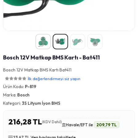
Bosch 12V Matkap BMS Kartı - Bat411
Bosch 12V Matkap BMS Kartı Bat411
İlk değerlendirmeyi siz yapın
Ürün Kodu:
P-819
Marka:
Bosch
Kategori:
3S Lityum İyon BMS
216,28 TL
(KDV Dahil)
Havale/EFT ile
209,79 TL
23,67 TL 'den başlayan taksitlerle