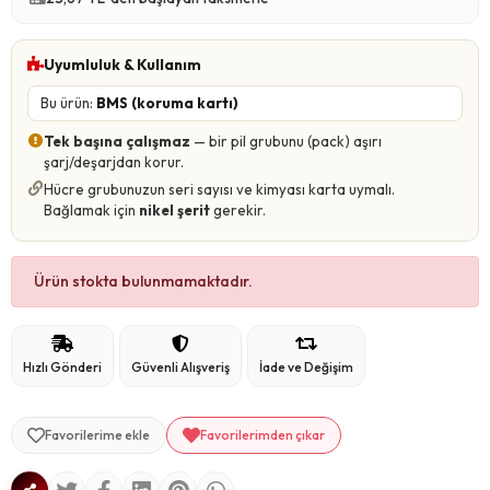
Uyumluluk & Kullanım
Bu ürün:
BMS (koruma kartı)
Tek başına çalışmaz
— bir pil grubunu (pack) aşırı
şarj/deşarjdan korur.
Hücre grubunuzun seri sayısı ve kimyası karta uymalı.
Bağlamak için
nikel şerit
gerekir.
Ürün stokta bulunmamaktadır.
Hızlı Gönderi
Güvenli Alışveriş
İade ve Değişim
Favorilerime ekle
Favorilerimden çıkar