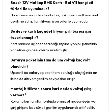
Bosch 12V Matkap BMS Kartı - Bat411 hangi pil
türleri ile uyumludur?
Bu koruma modülü standart üç nokta yedi volt nominal
gerilime sahip tüm lityum iyon pillerle uyumludur.
Bu devre kartı kaç adet lityum pil hücresi için
tasarlanmıştır?
Kart sadece üç adet seri bağlı lityum iyon pil paketinin
yönetimi için özel olarak üretilmiştir.
Batarya paketinin tam dolum voltajı kaç volt
olmalıdır?
Üç serili bu batarya paketi tam doluluğa ulaştığında on
iki nokta altı volt gerilim seviyesine erişir.
Montaj bittikten sonra kart neden voltaj çıkışı
vermez?
Koruma kartları ilk montajda emniyet modundadır ve
şarj girişine kısa süreli gerilim uygulanarak aktif edilir.