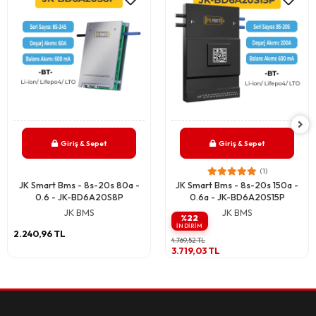
Giriş & Sepet
Giriş & Sepet
(1)
JK Smart Bms - 8s-20s 80a -
JK Smart Bms - 8s-20s 150a -
0.6 - JK-BD6A20S8P
0.6a - JK-BD6A20S15P
JK BMS
JK BMS
%22
INDIRIM
2.240,96 TL
4.769,52 TL
3.719,03 TL