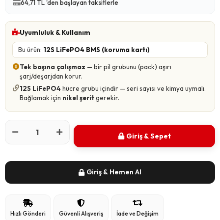
64,71 TL 'den başlayan taksitlerle
Uyumluluk & Kullanım
Bu ürün:
12S LiFePO4 BMS (koruma kartı)
Tek başına çalışmaz
— bir pil grubunu (pack) aşırı
şarj/deşarjdan korur.
12S LiFePO4
hücre grubu içindir — seri sayısı ve kimya uymalı.
Bağlamak için
nikel şerit
gerekir.
Giriş & Sepet
Giriş & Hemen Al
Hızlı Gönderi
Güvenli Alışveriş
İade ve Değişim