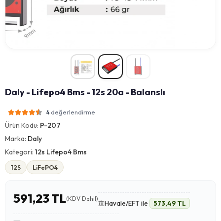
Daly - Lifepo4 Bms - 12s 20a - Balanslı
değerlendirme
4
Ürün Kodu:
P-207
Marka:
Daly
Kategori:
12s Lifepo4 Bms
12S
LiFePO4
591,23 TL
(KDV Dahil)
Havale/EFT ile
573,49 TL