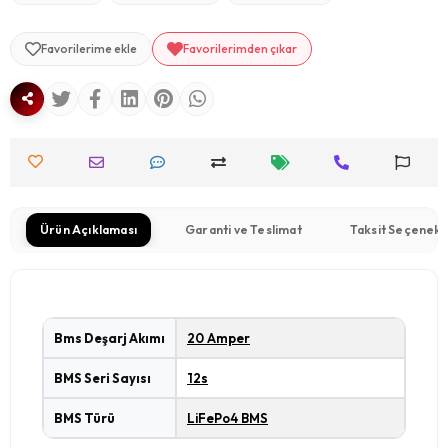
Favorilerime ekle
Favorilerimden çıkar
Ürün Açıklaması
Garanti ve Teslimat
Taksit Seçenekl
Bms Deşarj Akımı
20 Amper
BMS Seri Sayısı
12s
BMS Türü
LiFePo4 BMS