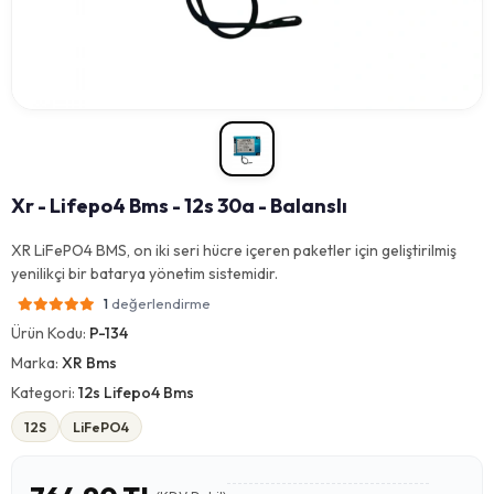
Xr - Lifepo4 Bms - 12s 30a - Balanslı
XR LiFePO4 BMS, on iki seri hücre içeren paketler için geliştirilmiş
yenilikçi bir batarya yönetim sistemidir.
değerlendirme
1
Ürün Kodu:
P-134
Marka:
XR Bms
Kategori:
12s Lifepo4 Bms
12S
LiFePO4