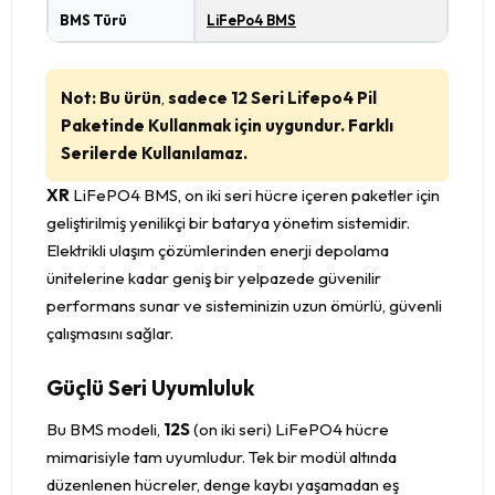
BMS Türü
LiFePo4 BMS
Not: Bu ürün
,
sadece 12 Seri Lifepo4 Pil
Paketinde Kullanmak için uygundur. Farklı
Serilerde Kullanılamaz.
XR
LiFePO4 BMS, on iki seri hücre içeren paketler için
geliştirilmiş yenilikçi bir batarya yönetim sistemidir.
Elektrikli ulaşım çözümlerinden enerji depolama
ünitelerine kadar geniş bir yelpazede güvenilir
performans sunar ve sisteminizin uzun ömürlü, güvenli
çalışmasını sağlar.
Güçlü Seri Uyumluluk
Bu BMS modeli,
12S
(on iki seri) LiFePO4 hücre
mimarisiyle tam uyumludur. Tek bir modül altında
düzenlenen hücreler, denge kaybı yaşamadan eş