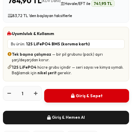
764,90 TL
(KDV Dahil)
Havale/EFT ile
741,95 TL
83,72 TL 'den başlayan taksitlerle
Uyumluluk & Kullanım
Bu ürün:
12S LiFePO4 BMS (koruma kartı)
Tek başına çalışmaz
— bir pil grubunu (pack) aşırı
şarj/deşarjdan korur.
12S LiFePO4
hücre grubu içindir — seri sayısı ve kimya uymalı.
Bağlamak için
nikel şerit
gerekir.
Giriş & Sepet
Giriş & Hemen Al