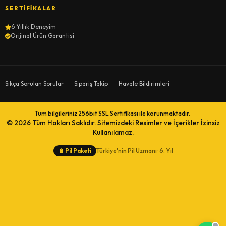
SERTIFIKALAR
6 Yıllık Deneyim
Orijinal Ürün Garantisi
Sıkça Sorulan Sorular
Sipariş Takip
Havale Bildirimleri
Tüm bilgileriniz 256bit SSL Sertifikası ile korunmaktadır.
© 2026
Tüm Hakları Saklıdır. Sitemizdeki Resimler ve İçerikler İzinsiz
Kullanılamaz.
Türkiye'nin Pil Uzmanı · 6. Yıl
🔋
Pil Paketi