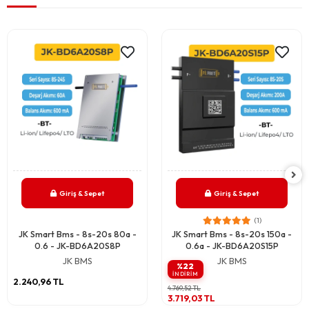
Giriş & Sepet
Giriş & Sepet
(1)
JK Smart Bms - 8s-20s 80a -
JK Smart Bms - 8s-20s 150a -
0.6 - JK-BD6A20S8P
0.6a - JK-BD6A20S15P
JK BMS
JK BMS
%22
INDIRIM
2.240,96 TL
4.769,52 TL
3.719,03 TL