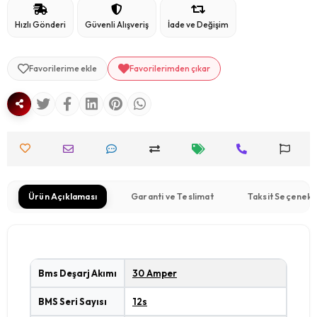
Hızlı Gönderi
Güvenli Alışveriş
İade ve Değişim
Favorilerime ekle
Favorilerimden çıkar
Ürün Açıklaması
Garanti ve Teslimat
Taksit Seçenekl
Bms Deşarj Akımı
30 Amper
BMS Seri Sayısı
12s