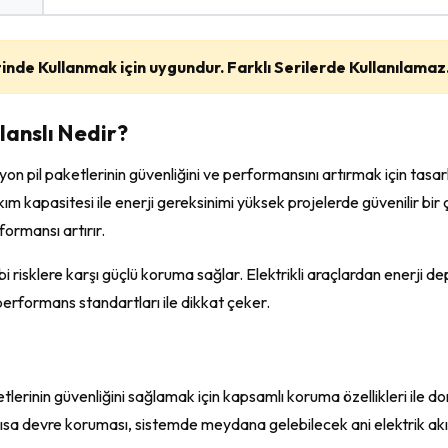
inde Kullanmak için uygundur. Farklı Serilerde Kullanılamaz
lanslı Nedir?
 iyon pil paketlerinin güvenliğini ve performansını artırmak için ta
ım kapasitesi ile enerji gereksinimi yüksek projelerde güvenilir bir ç
formansı artırır.
m gibi risklere karşı güçlü koruma sağlar. Elektrikli araçlardan enerj
performans standartları ile dikkat çeker.
ketlerinin güvenliğini sağlamak için kapsamlı koruma özellikleri ile do
a kısa devre koruması, sistemde meydana gelebilecek ani elektrik akı