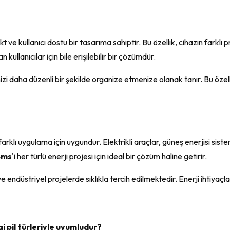
t ve kullanıcı dostu bir tasarıma sahiptir. Bu özellik, cihazın farklı 
ullanıcılar için bile erişilebilir bir çözümdür.
zi daha düzenli bir şekilde organize etmenize olanak tanır. Bu özell
 farklı uygulama için uygundur. Elektrikli araçlar, güneş enerjisi sist
Bms
'i her türlü enerji projesi için ideal bir çözüm haline getirir.
 endüstriyel projelerde sıklıkla tercih edilmektedir. Enerji ihtiyaçla
gi pil türleriyle uyumludur?