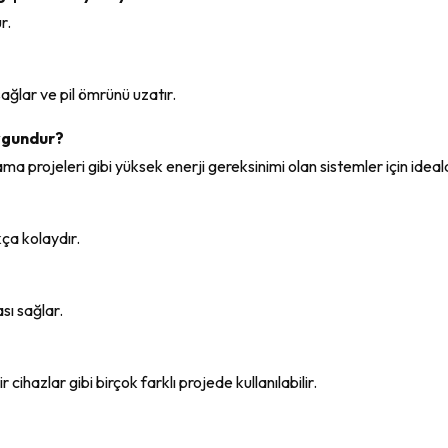
r.
 sağlar ve pil ömrünü uzatır.
uygundur?
a projeleri gibi yüksek enerji gereksinimi olan sistemler için ideald
kça kolaydır.
ası sağlar.
r cihazlar gibi birçok farklı projede kullanılabilir.