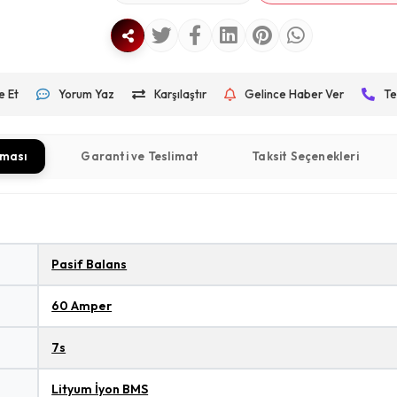
e Et
Yorum Yaz
Karşılaştır
Gelince Haber Ver
Te
aması
Garanti ve Teslimat
Taksit Seçenekleri
Pasif Balans
60 Amper
7s
Lityum İyon BMS