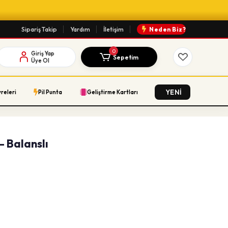
Sipariş Takip
Yardım
İletişim
Neden Biz?
0
Giriş Yap
Sepetim
Üye Ol
YENİ
vreleri
Pil Punta
Geliştirme Kartları
- Balanslı