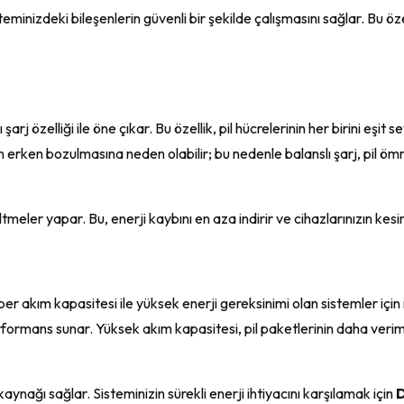
minizdeki bileşenlerin güvenli bir şekilde çalışmasını sağlar. Bu öze
ı şarj özelliği ile öne çıkar. Bu özellik, pil hücrelerinin her birini eş
inin erken bozulmasına neden olabilir; bu nedenle balanslı şarj, pil 
meler yapar. Bu, enerji kaybını en aza indirir ve cihazlarınızın kesin
er akım kapasitesi ile yüksek enerji gereksinimi olan sistemler için i
formans sunar. Yüksek akım kapasitesi, pil paketlerinin daha verimli
kaynağı sağlar. Sisteminizin sürekli enerji ihtiyacını karşılamak için
D