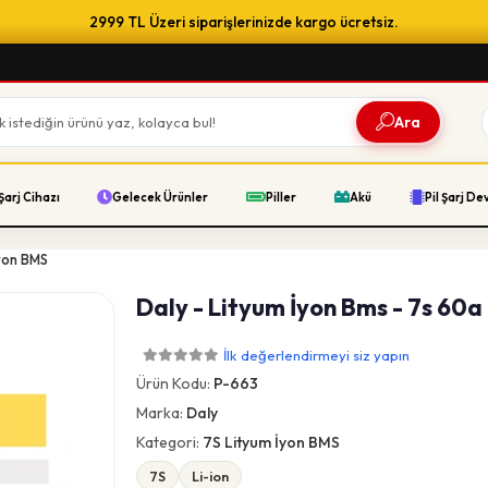
2999 TL Üzeri siparişlerinizde kargo ücretsiz.
Ara
Şarj Cihazı
Gelecek Ürünler
Piller
Akü
Pil Şarj De
yon BMS
Daly - Lityum İyon Bms - 7s 60a 
İlk değerlendirmeyi siz yapın
Ürün Kodu:
P-663
Marka:
Daly
Kategori:
7S Lityum İyon BMS
7S
Li-ion