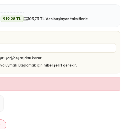
e
919,28 TL
103,73 TL 'den başlayan taksitlerle
şırı şarj/deşarjdan korur.
imya uymalı. Bağlamak için
nikel şerit
gerekir.
m
r