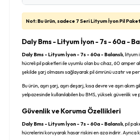
Not: Bu ürün
,
sadece 7 Seri Lityum İyon Pil Paket
Daly Bms - Lityum İyon - 7s - 60a - Ba
Daly Bms - Lityum İyon - 7s - 60a - Balanslı
, lityum
hücreli pil paketleri ile uyumlu olan bu cihaz, 60 amper ak
şekilde şarj olmasını sağlayarak pil ömrünü uzatır ve per
Bu ürün, aşırı şarj, aşırı deşarj, kısa devre ve aşırı akı
yelpazesinde kullanılabilen bu BMS, yüksek güvenlik ve 
Güvenlik ve Koruma Özellikleri
Daly Bms - Lityum İyon - 7s - 60a - Balanslı
, pil pa
hücrelerini koruyarak hasar riskini en aza indirir. Ayrıc