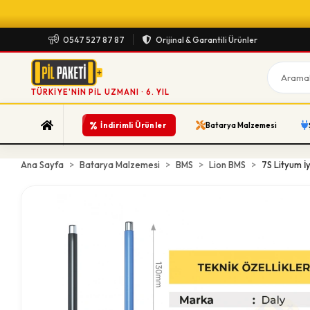
0547 527 87 87
Orijinal & Garantili Ürünler
TÜRKIYE'NIN PIL UZMANI · 6. YIL
%
İndirimli Ürünler
Batarya Malzemesi
Ana Sayfa
Batarya Malzemesi
BMS
Lion BMS
7S Lityum İ