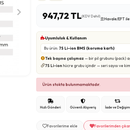
947,72 TL
(KDV Dahil)
Havale/EFT il
Uyumluluk & Kullanım
Bu ürün:
7S Li-ion BMS (koruma kartı)
Tek başına çalışmaz
— bir pil grubunu (pack) a
7S Li-ion
hücre grubu içindir — seri sayısı ve k
Ürün stokta bulunmamaktadır.
Hızlı Gönderi
Güvenli Alışveriş
İade ve Değişi
Favorilerime ekle
Favorilerimden çıka