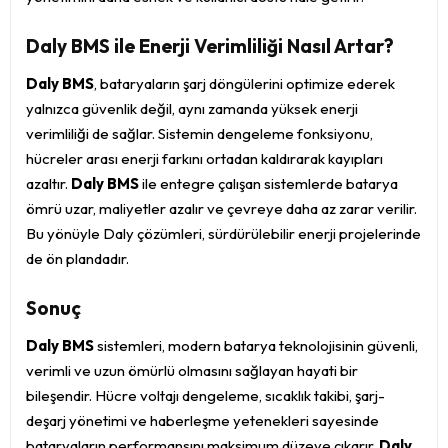
Daly BMS ile Enerji Verimliliği Nasıl Artar?
Daly BMS
, bataryaların şarj döngülerini optimize ederek
yalnızca güvenlik değil, aynı zamanda yüksek enerji
verimliliği de sağlar. Sistemin dengeleme fonksiyonu,
hücreler arası enerji farkını ortadan kaldırarak kayıpları
azaltır.
Daly BMS
ile entegre çalışan sistemlerde batarya
ömrü uzar, maliyetler azalır ve çevreye daha az zarar verilir.
Bu yönüyle Daly çözümleri, sürdürülebilir enerji projelerinde
de ön plandadır.
Sonuç
Daly BMS
sistemleri, modern batarya teknolojisinin güvenli,
verimli ve uzun ömürlü olmasını sağlayan hayati bir
bileşendir. Hücre voltajı dengeleme, sıcaklık takibi, şarj-
deşarj yönetimi ve haberleşme yetenekleri sayesinde
bataryaların performansını maksimum düzeye çıkarır.
Daly