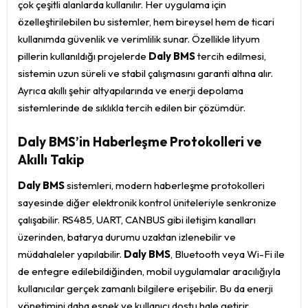
çok çeşitli alanlarda kullanılır. Her uygulama için
özelleştirilebilen bu sistemler, hem bireysel hem de ticari
kullanımda güvenlik ve verimlilik sunar. Özellikle lityum
pillerin kullanıldığı projelerde
Daly BMS
tercih edilmesi,
sistemin uzun süreli ve stabil çalışmasını garanti altına alır.
Ayrıca akıllı şehir altyapılarında ve enerji depolama
sistemlerinde de sıklıkla tercih edilen bir çözümdür.
Daly BMS’in Haberleşme Protokolleri ve
Akıllı Takip
Daly BMS
sistemleri, modern haberleşme protokolleri
sayesinde diğer elektronik kontrol üniteleriyle senkronize
çalışabilir. RS485, UART, CANBUS gibi iletişim kanalları
üzerinden, batarya durumu uzaktan izlenebilir ve
müdahaleler yapılabilir.
Daly BMS
, Bluetooth veya Wi-Fi ile
de entegre edilebildiğinden, mobil uygulamalar aracılığıyla
kullanıcılar gerçek zamanlı bilgilere erişebilir. Bu da enerji
yönetimini daha esnek ve kullanıcı dostu hale getirir.