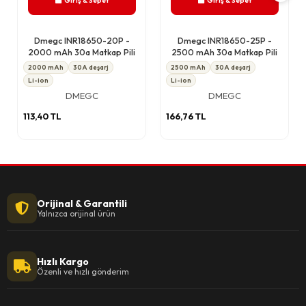
Dmegc INR18650-20P -
Dmegc INR18650-25P -
2000 mAh 30a Matkap Pili
2500 mAh 30a Matkap Pili
2000 mAh
30A deşarj
2500 mAh
30A deşarj
Li-ion
Li-ion
DMEGC
DMEGC
113,40 TL
166,76 TL
Orijinal & Garantili
Yalnızca orijinal ürün
Hızlı Kargo
Özenli ve hızlı gönderim