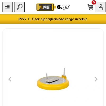
0
2999 TL Üzeri siparişlerinizde kargo ücretsiz.