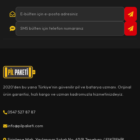
2020'den bu yana Türkiye'nin güvenilir pil ve batarya uzmanı. Orijinal
ürün garantisi, hızlı kargo ve uzman kadromuzla hizmetinizdeyiz.
0547 527 87 87
info@pilpaketi.com
Şirintepe Mah. Yaylapınar Sokak No: 63/B Tepebaşı / ESKİŞEHİR