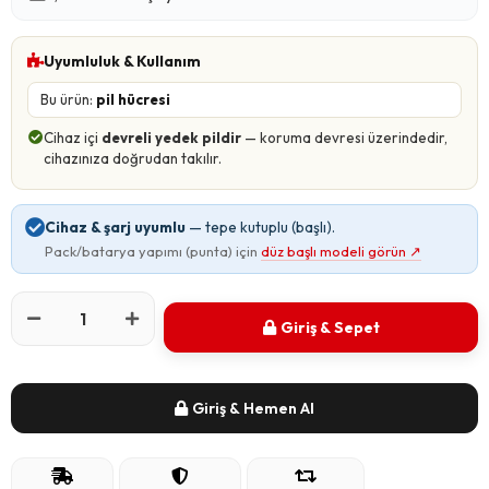
Uyumluluk & Kullanım
Bu ürün:
pil hücresi
Cihaz içi
devreli yedek pildir
— koruma devresi üzerindedir,
cihazınıza doğrudan takılır.
Cihaz & şarj uyumlu
— tepe kutuplu (başlı).
Pack/batarya yapımı (punta) için
düz başlı modeli görün
↗
Giriş & Sepet
Giriş & Hemen Al