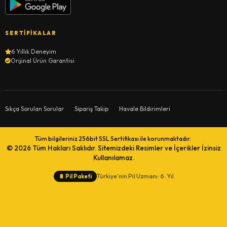
SERTIFIKALAR
6 Yıllık Deneyim
Orijinal Ürün Garantisi
Sıkça Sorulan Sorular
Sipariş Takip
Havale Bildirimleri
Tüm bilgileriniz 256bit SSL Sertifikası ile korunmaktadır.
© 2026
Tüm Hakları Saklıdır. Sitemizdeki Resimler ve İçerikler İzinsiz
Kullanılamaz.
Türkiye'nin Pil Uzmanı · 6. Yıl
🔋
Pil Paketi