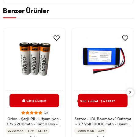
Benzer Ürünler
Giriş & Sepet
Giriş & Sepet
Son 2 adet
(2)
Orion - Şarjlı Pil - Lityum İyon -
Sertec - JBL Boombox 1 Batarya
3.7v 2200mAh - 18650 Boy - 5c
- 3.7 Volt 10000 mAh - Uyumlu
- Başlı
Yedek Pil
2200 mAh
3.7V
Li-ion
10000 mAh
3.7V