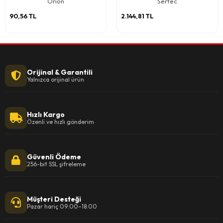
Orion
Sertec
90,56 TL
2.144,81 TL
Orijinal & Garantili
Yalnızca orijinal ürün
Hızlı Kargo
Özenli ve hızlı gönderim
Güvenli Ödeme
256-bit SSL şifreleme
Müşteri Desteği
Pazar hariç 09:00–18:00