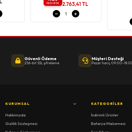
TL
2.763,41 TL
INDIRIM
Güvenli Ödeme
Müşteri Desteği
256-bit SSL şifreleme
Pazar hariç 09:00–18:0
KURUMSAL
KATEGORILER
Hakkımızda
İndirimli Ürünler
Gizlilik Sözleşmesi
Batarya Malzemesi