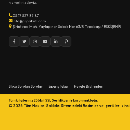
hizmetinizdeyiz.
0547 527 87 87
info@pilpaketi.com
Şirintepe Mah. Yaylapınar Sokak No: 63/B Tepebaşı / ESKİŞEHİR
Sıkça Sorulan Sorular
Sipariş Takip
Havale Bildirimleri
Tüm bilgileriniz 256bit SSL Sertifikası ile korunmaktadır.
© 2026
Tüm Hakları Saklıdır. Sitemizdeki Resimler ve İçerikler İzins