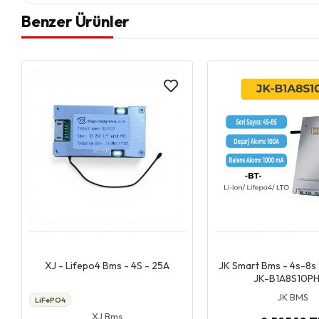
Benzer Ürünler
Giriş & Sepet
Giriş & Se
XJ - Lifepo4 Bms - 4S - 25A
JK Smart Bms - 4s-8s 
JK-B1A8S10P
JK BMS
LiFePO4
XJ Bms