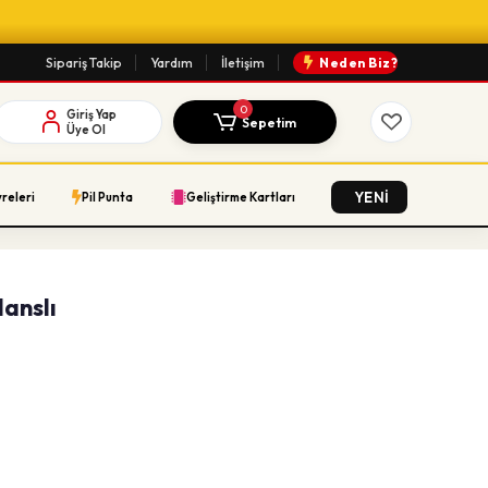
Sipariş Takip
Yardım
İletişim
Neden Biz?
0
Giriş Yap
Sepetim
Üye Ol
YENİ
vreleri
Pil Punta
Geliştirme Kartları
lanslı