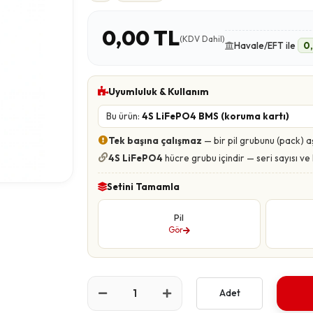
0,00 TL
(KDV Dahil)
Havale/EFT ile
0
Uyumluluk & Kullanım
Bu ürün:
4S LiFePO4 BMS (koruma kartı)
Tek başına çalışmaz
— bir pil grubunu (pack) a
4S LiFePO4
hücre grubu içindir — seri sayısı v
Setini Tamamla
Pil
Gör
Adet