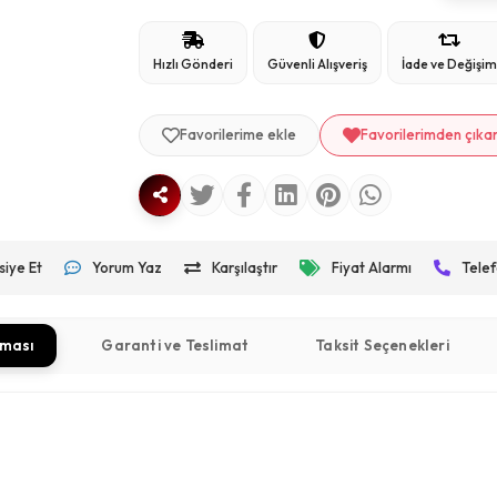
Hızlı Gönderi
Güvenli Alışveriş
İade ve Değişi
Favorilerime ekle
Favorilerimden çıka
siye Et
Yorum Yaz
Karşılaştır
Fiyat Alarmı
Telef
aması
Garanti ve Teslimat
Taksit Seçenekleri