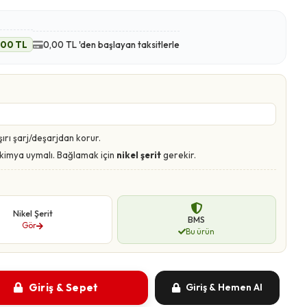
,00 TL
0,00 TL 'den başlayan taksitlerle
şırı şarj/deşarjdan korur.
e kimya uymalı. Bağlamak için
nikel şerit
gerekir.
Nikel Şerit
BMS
Gör
Bu ürün
Giriş & Sepet
Giriş & Hemen Al