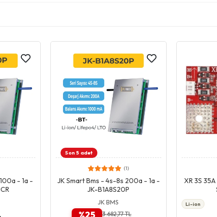
Son 5 adet
(1)
pet
Giriş & Sepet
100a - 1a -
JK Smart Bms - 4s-8s 200a - 1a -
XR 3S 35A 
HCR
JK-B1A8S20P
JK BMS
Li-ion
%25
3.682,77 TL