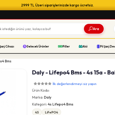
2999 TL Üzeri siparişlerinizde kargo ücretsiz.
Ara
Şarj Cihazı
Gelecek Ürünler
Piller
Akü
Pil Şarj De
po4 Bms
Daly - Lifepo4 Bms - 4s 15a - Ba
İlk değerlendirmeyi siz yapın
Ürün Kodu:
Marka:
Daly
Kategori:
4s Lifepo4 Bms
4S
LiFePO4