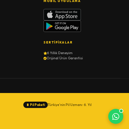
MOBIL UYGULAMA
SERTIFIKALAR
6 Yıllık Deneyim
Orijinal Ürün Garantisi
Türkiye'nin Pil Uzmanı · 6. Yıl
🔋
Pil Paketi