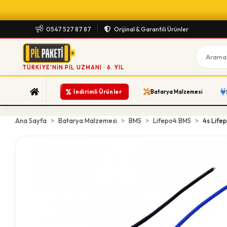
0547 527 87 87
Orijinal & Garantili Ürünler
TÜRKIYE'NIN PIL UZMANI · 6. YIL
%
İndirimli Ürünler
Batarya Malzemesi
Ana Sayfa
Batarya Malzemesi
BMS
Lifepo4 BMS
4s Life