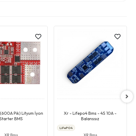
Giriş & Sepet
Giriş & Sepet
(600A Pik) Lityum İyon
Xr - Lifepo4 Bms - 4S 10A -
Starter BMS
Balanssız
LiFePO4
XR Bms
XR Bms