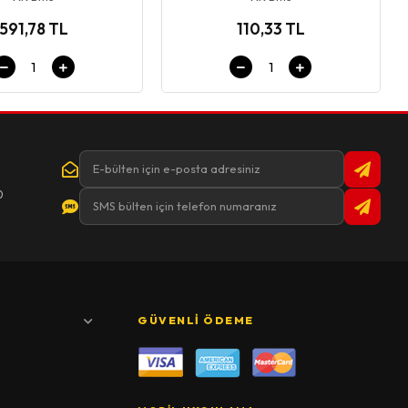
591,78 TL
110,33 TL
0
GÜVENLI ÖDEME