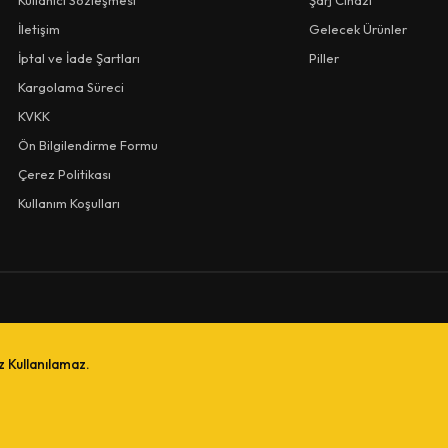
Kullanıcı Sözleşmesi
Şarj Cihazı
İletişim
Gelecek Ürünler
İptal ve İade Şartları
Piller
Kargolama Süreci
KVKK
Ön Bilgilendirme Formu
Çerez Politikası
Kullanım Koşulları
iz Kullanılamaz.