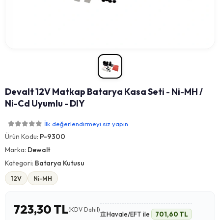
Devalt 12V Matkap Batarya Kasa Seti - Ni-MH /
Ni-Cd Uyumlu - DIY
İlk değerlendirmeyi siz yapın
Ürün Kodu:
P-9300
Marka:
Dewalt
Kategori:
Batarya Kutusu
12V
Ni-MH
723,30 TL
(KDV Dahil)
Havale/EFT ile
701,60 TL