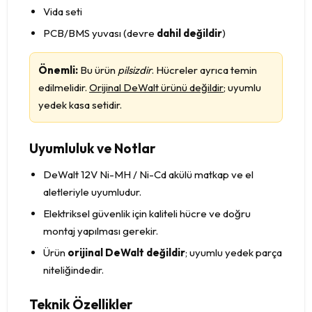
Vida seti
PCB/BMS yuvası (devre
dahil değildir
)
Önemli:
Bu ürün
pilsizdir
. Hücreler ayrıca temin
edilmelidir.
Orijinal DeWalt ürünü değildir
; uyumlu
yedek kasa setidir.
Uyumluluk ve Notlar
DeWalt 12V Ni-MH / Ni-Cd akülü matkap ve el
aletleriyle uyumludur.
Elektriksel güvenlik için kaliteli hücre ve doğru
montaj yapılması gerekir.
Ürün
orijinal DeWalt değildir
; uyumlu yedek parça
niteliğindedir.
Teknik Özellikler