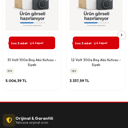
Giriş & Sepet
Giriş & Sepet
Son 5 adet
Son 5 adet
51 Volt 100a Boş Akü Kutusu -
12 Volt 300a Boş Akü Kutusu -
Siyah
Siyah
51V
12V
5.006,39 TL
3.337,59 TL
Orijinal & Garantili
Yalnızca orijinal ürün