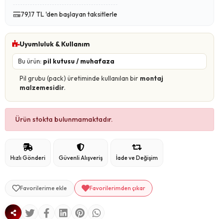
79,17 TL 'den başlayan taksitlerle
Uyumluluk & Kullanım
Bu ürün:
pil kutusu / muhafaza
Pil grubu (pack) üretiminde kullanılan bir
montaj
malzemesidir
.
Ürün stokta bulunmamaktadır.
Hızlı Gönderi
Güvenli Alışveriş
İade ve Değişim
Favorilerime ekle
Favorilerimden çıkar