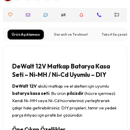
Ürün Açıklaması
Garanti ve Teslimat
Taksit Seçenekl
DeWalt 12V Matkap Batarya Kasa
Seti – Ni-MH / Ni-Cd Uyumlu – DIY
DeWalt 12V
akülü matkap ve el aletleri için uyumlu
batarya kasa seti
. Bu ürün
pilsizdir
(hücre içermez).
Kendi Ni-MH veya Ni-Cd hücrelerinizi yerleştirerek
çalışır hale getirebilirsiniz. DIY projeleri, tamir ve yedek
parça ihtiyacı için pratik bir çözümdür.
Öne Çıkan Özellikler