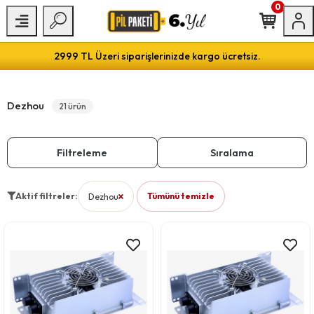
0
2999 TL Üzeri siparişlerinizde kargo ücretsiz.
Dezhou
21 ürün
Filtreleme
Sıralama
Aktif filtreler:
Dezhou
Tümünü temizle
filtresini kaldır