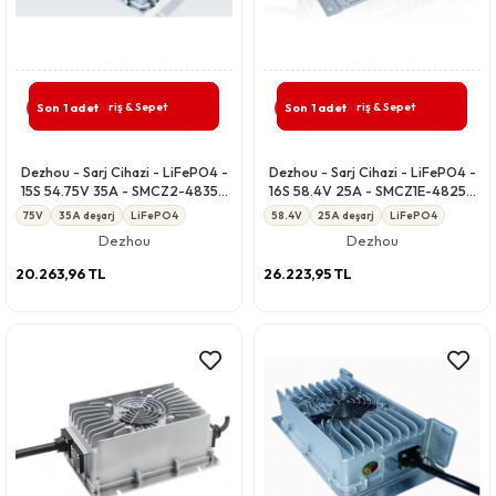
Giriş & Sepet
Giriş & Sepet
Son 1 adet
Son 1 adet
Dezhou - Sarj Cihazi - LiFePO4 -
Dezhou - Sarj Cihazi - LiFePO4 -
15S 54.75V 35A - SMCZ2-4835A
16S 58.4V 25A - SMCZ1E-4825A
CANBUS-P IP67
CCCV IP67
75V
35A deşarj
LiFePO4
58.4V
25A deşarj
LiFePO4
Dezhou
Dezhou
20.263,96 TL
26.223,95 TL