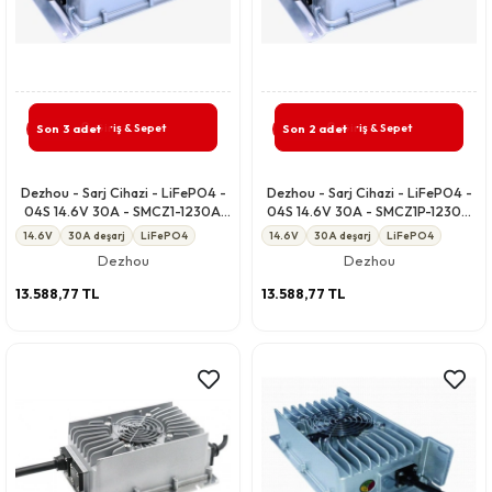
Giriş & Sepet
Giriş & Sepet
Son 3 adet
Son 2 adet
Dezhou - Sarj Cihazi - LiFePO4 -
Dezhou - Sarj Cihazi - LiFePO4 -
04S 14.6V 30A - SMCZ1-1230A
04S 14.6V 30A - SMCZ1P-1230A
CCCV IP67
CCCV IP67
14.6V
30A deşarj
LiFePO4
14.6V
30A deşarj
LiFePO4
Dezhou
Dezhou
13.588,77 TL
13.588,77 TL