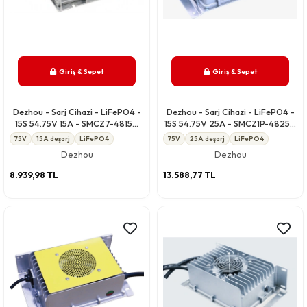
Giriş & Sepet
Giriş & Sepet
Dezhou - Sarj Cihazi - LiFePO4 -
Dezhou - Sarj Cihazi - LiFePO4 -
15S 54.75V 15A - SMCZ7-4815A
15S 54.75V 25A - SMCZ1P-4825A
CCCV IP67
CCCV IP67
75V
15A deşarj
LiFePO4
75V
25A deşarj
LiFePO4
Dezhou
Dezhou
8.939,98 TL
13.588,77 TL