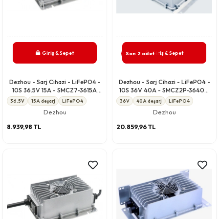
Giriş & Sepet
Giriş & Sepet
Son 2 adet
Dezhou - Sarj Cihazi - LiFePO4 -
Dezhou - Sarj Cihazi - LiFePO4 -
10S 36.5V 15A - SMCZ7-3615A
10S 36V 40A - SMCZ2P-3640A
CCCV IP67
CANBUS-FIXVA IP67
36.5V
15A deşarj
LiFePO4
36V
40A deşarj
LiFePO4
Dezhou
Dezhou
8.939,98 TL
20.859,96 TL