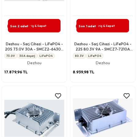
Giriş & Sepet
Giriş & Sepet
Son 2 adet
Son 1 adet
Dezhou - Sarj Cihazi - LiFePO4 -
Dezhou - Sarj Cihazi - LiFePO4 -
20S 73.0V 30A - SMCZ2-6430A
22S 80.3V 9A - SMCZ7-7210A
CCCV
(24S Ayarlanır)
73.0V
30A deşarj
LiFePO4
80.3V
LiFePO4
Dezhou
Dezhou
17.879,96 TL
8.939,98 TL