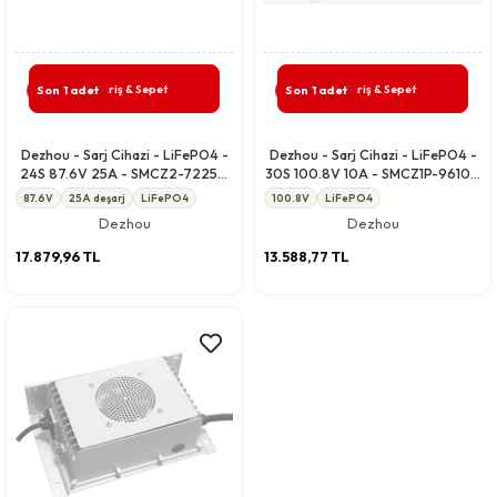
Giriş & Sepet
Giriş & Sepet
Son 1 adet
Son 1 adet
Dezhou - Sarj Cihazi - LiFePO4 -
Dezhou - Sarj Cihazi - LiFePO4 -
24S 87.6V 25A - SMCZ2-7225A
30S 100.8V 10A - SMCZ1P-9610A
CCCV IP67
CCCV IP67
87.6V
25A deşarj
LiFePO4
100.8V
LiFePO4
Dezhou
Dezhou
17.879,96 TL
13.588,77 TL