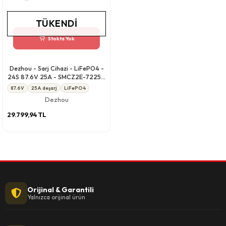
TÜKENDI
Stokta Yok
Dezhou - Sarj Cihazi - LiFePO4 -
24S 87.6V 25A - SMCZ2E-7225A
CANBUS (500kbps)
87.6V
25A deşarj
LiFePO4
Dezhou
29.799,94 TL
Orijinal & Garantili
Yalnızca orijinal ürün