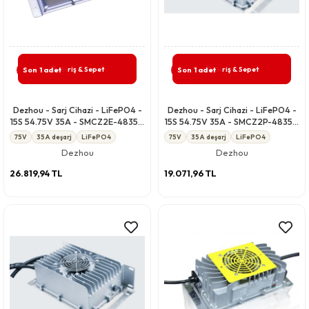
Giriş & Sepet
Giriş & Sepet
Son 1 adet
Son 1 adet
Dezhou - Sarj Cihazi - LiFePO4 -
Dezhou - Sarj Cihazi - LiFePO4 -
15S 54.75V 35A - SMCZ2E-4835A
15S 54.75V 35A - SMCZ2P-4835A
CANBUS-P IP67
CCCV IP67
75V
35A deşarj
LiFePO4
75V
35A deşarj
LiFePO4
Dezhou
Dezhou
26.819,94 TL
19.071,96 TL