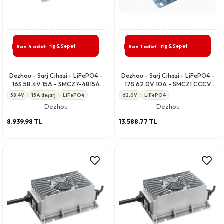
Giriş & Sepet
Giriş & Sepet
Son 4 adet
Son 1 adet
Dezhou - Sarj Cihazi - LiFePO4 -
Dezhou - Sarj Cihazi - LiFePO4 -
16S 58.4V 15A - SMCZ7-4815A
17S 62.0V 10A - SMCZ1 CCCV
CCCV IP67
IP67
58.4V
15A deşarj
LiFePO4
62.0V
LiFePO4
Dezhou
Dezhou
8.939,98 TL
13.588,77 TL