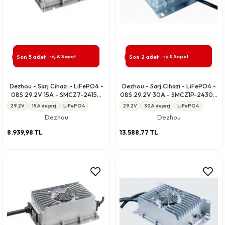
Giriş & Sepet
Giriş & Sepet
Son 5 adet
Son 2 adet
Dezhou - Sarj Cihazi - LiFePO4 -
Dezhou - Sarj Cihazi - LiFePO4 -
08S 29.2V 15A - SMCZ7-2415A
08S 29.2V 30A - SMCZ1P-2430A
CCCV IP67
CCCV IP67
29.2V
15A deşarj
LiFePO4
29.2V
30A deşarj
LiFePO4
Dezhou
Dezhou
8.939,98 TL
13.588,77 TL