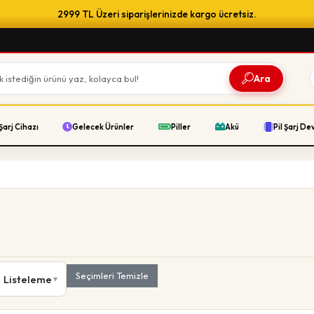
2999 TL Üzeri siparişlerinizde kargo ücretsiz.
Ara
Şarj Cihazı
Gelecek Ürünler
Piller
Akü
Pil Şarj De
Seçimleri Temizle
Listeleme