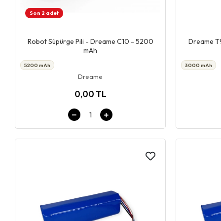
Son 2 adet
Giriş & Sepet
Robot Süpürge Pili - Dreame C10 - 5200
Dreame T9
mAh
5200 mAh
3000 mAh
Dreame
0,00 TL