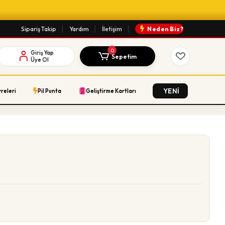
Sipariş Takip
Yardım
İletişim
Neden Biz?
0
Giriş Yap
Sepetim
Üye Ol
YENİ
vreleri
Pil Punta
Geliştirme Kartları