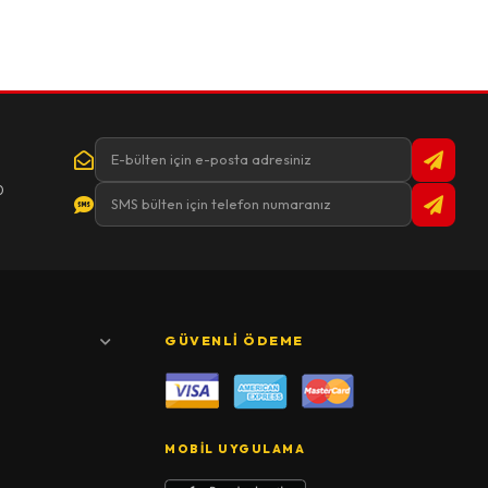
0
GÜVENLI ÖDEME
MOBIL UYGULAMA