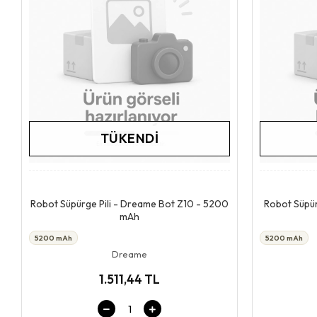
TÜKENDI
Stokta Yok
Robot Süpürge Pili - Dreame Bot Z10 - 5200
Robot Süpür
mAh
5200 mAh
5200 mAh
Dreame
1.511,44 TL