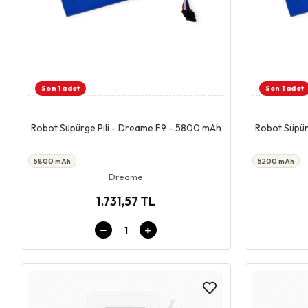
Son 1 adet
Son 1 adet
Giriş & Sepet
Robot Süpürge Pili - Dreame F9 - 5800 mAh
Robot Süpür
5800 mAh
5200 mAh
Dreame
1.731,57 TL