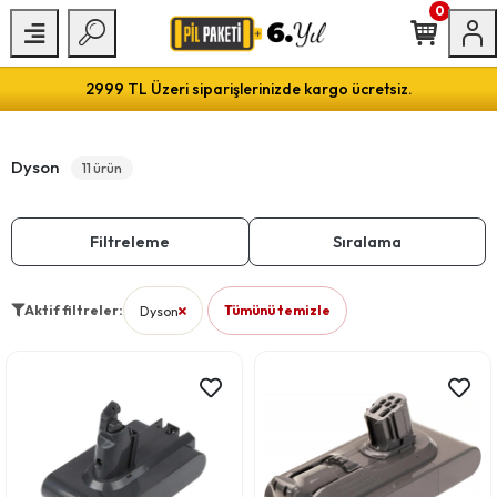
0
2999 TL Üzeri siparişlerinizde kargo ücretsiz.
Dyson
11 ürün
Filtreleme
Sıralama
Aktif filtreler:
Dyson
Tümünü temizle
filtresini kaldır