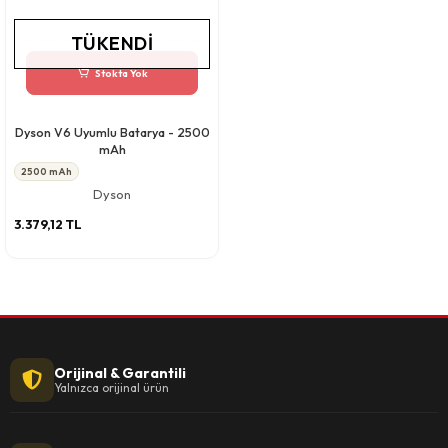
TÜKENDI
Stokta Yok
Dyson V6 Uyumlu Batarya - 2500
mAh
2500 mAh
Dyson
3.379,12 TL
Orijinal & Garantili
Yalnızca orijinal ürün