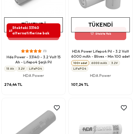
TÜKENDI
TÜKENDI
Stoktaki 33140
alternatiflerine bak
Stokta Yok
Stokta Yok
(1)
HDA Power Lifepo4 Pil - 3.2 Volt
6000 mAh - Blivex - Min 100 adet
Hda Power - 33140 - 3.2 Volt 15
Ah - Lifepo4 Şarjlı Pil
100+ adet
6000 mAh
3.2V
15 Ah
3.2V
LiFePO4
LiFePO4
HDA Power
HDA Power
276,44 TL
107,24 TL