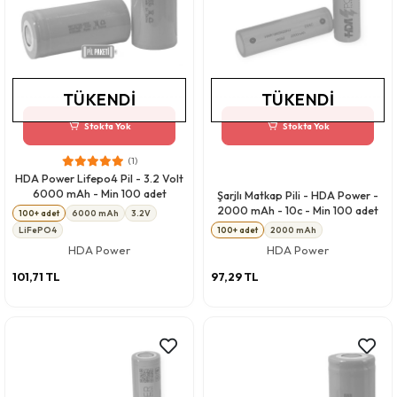
TÜKENDI
TÜKENDI
Stokta Yok
Stokta Yok
(1)
HDA Power Lifepo4 Pil - 3.2 Volt
6000 mAh - Min 100 adet
Şarjlı Matkap Pili - HDA Power -
2000 mAh - 10c - Min 100 adet
100+ adet
6000 mAh
3.2V
LiFePO4
100+ adet
2000 mAh
HDA Power
HDA Power
101,71 TL
97,29 TL