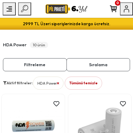
0
2999 TL Üzeri siparişlerinizde kargo ücretsiz.
HDA Power
10 ürün
Filtreleme
Sıralama
Aktif filtreler:
HDA Power
Tümünü temizle
filtresini kaldır