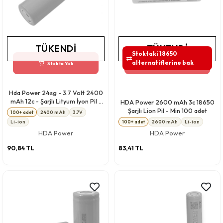
TÜKENDI
TÜKENDI
Stoktaki 18650
alternatiflerine bak
Stokta Yok
Stokta Yok
Hda Power 24sg - 3.7 Volt 2400
mAh 12c - Şarjlı Lityum İyon Pil -
HDA Power 2600 mAh 3c 18650
Min Alım 100 Adet
Şarjlı Lion Pil - Min 100 adet
100+ adet
2400 mAh
3.7V
Li-ion
100+ adet
2600 mAh
Li-ion
HDA Power
HDA Power
90,84 TL
83,41 TL