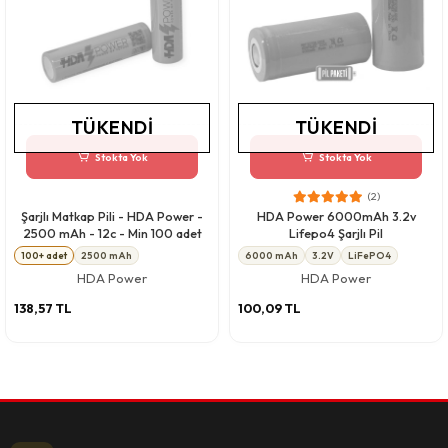
TÜKENDI
TÜKENDI
Stokta Yok
Stokta Yok
(2)
Şarjlı Matkap Pili - HDA Power -
HDA Power 6000mAh 3.2v
2500 mAh - 12c - Min 100 adet
Lifepo4 Şarjlı Pil
100+ adet
2500 mAh
6000 mAh
3.2V
LiFePO4
HDA Power
HDA Power
138,57 TL
100,09 TL