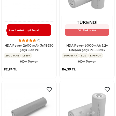
TÜKENDI
Giriş & Sepet
Stokta Yok
Son 2 adet
(1)
HDA Power 2600 mAh 3c 18650
HDA Power 6000mAh 3.2v
Şarjlı Lion Pil
Lifepo4 Şarjlı Pil - Blivex
2600 mAh
Li-ion
6000 mAh
3.2V
LiFePO4
HDA Power
HDA Power
92,94 TL
114,39 TL