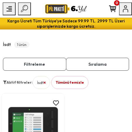
0
Kargo Ücreti Tüm Türkiye'ye Sadece 99.99 TL. 2999 TL Üzeri
siparişlerinizde kargo ücretsiz.
İsdt
1 ürün
Filtreleme
Sıralama
Aktif filtreler:
İsdt
Tümünü temizle
filtresini kaldır