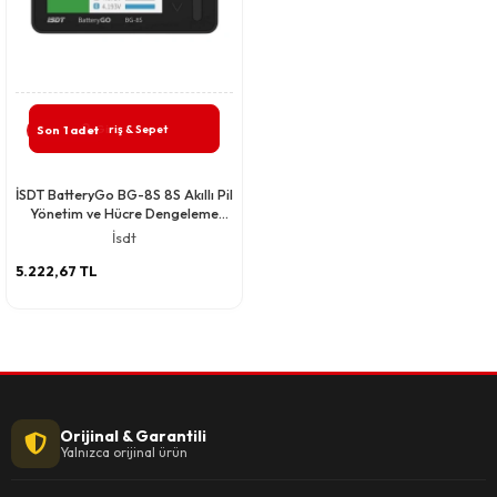
Giriş & Sepet
Son 1 adet
İSDT BatteryGo BG-8S 8S Akıllı Pil
Yönetim ve Hücre Dengeleme
Cihazı
İsdt
5.222,67 TL
Orijinal & Garantili
Yalnızca orijinal ürün